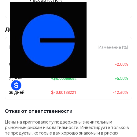
1 $ESAB to USD
$0.013056
Движения цены ESAB ($ESAB)
Изменение
Период
Изменение (%)
суммы
Сегодня
$-0.00026645
-2.00%
7 дней
+
$0.00068064
+5.50%
30 дней
$-0.00188221
-12.60%
Отказ от ответственности
Цены на криптовалюту подвержены значительным
рыночным рискам и волатильности. Инвестируйте только в
те продукты, которые вам хорошо знакомы и в рисках