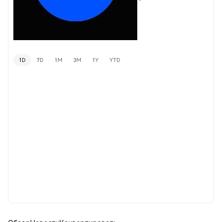
1D
7D
1M
3M
1Y
YTD