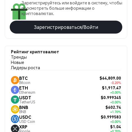
Зарегистрируйтесь или войдите в систему, чтобы
просмотреть больше информации о
криптовалютах.
Зарегистрироваться/Войти
Рейтинг криптовалют
Тренды
Новые
Лидеры роста
$64,809.00
BTC
Bitcoin
-0.20%
$1,917.47
ETH
Ethereum
+0.00%
$0.999345
USDT
TetherUS
+0.00%
$602.74
BNB
BNB
+1.70%
$0.999583
USDC
USD Coin
+0.00%
$1.04
XRP
Ripple
+0.70%