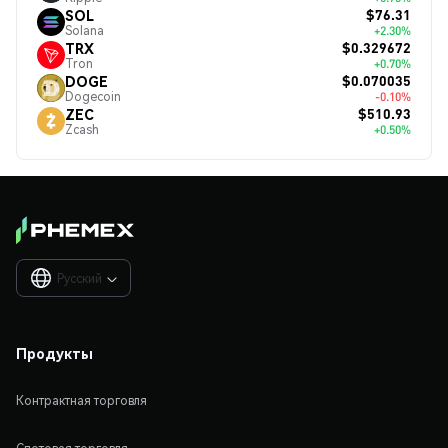
$76.31
SOL
Solana
+2.30%
$0.329672
TRX
Tron
+0.70%
$0.070035
DOGE
Dogecoin
-0.10%
$510.93
ZEC
Zcash
+0.50%
Русский

Продукты
Контрактная торговля