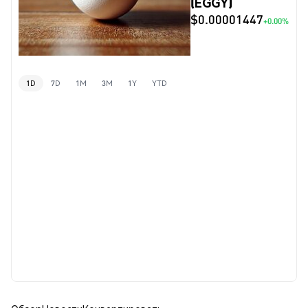
(EGGY)
$0.00001447
+0.00%
1D
7D
1M
3M
1Y
YTD