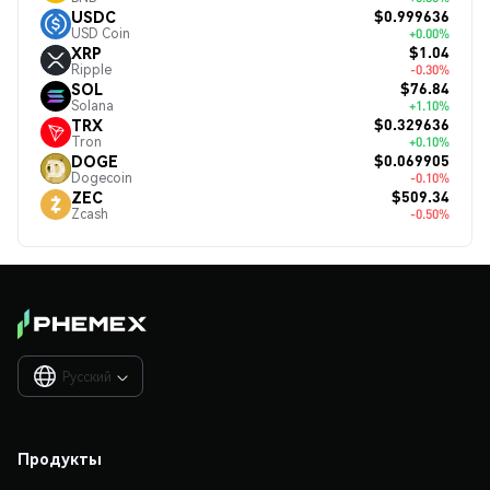
$0.999636
USDC
USD Coin
+0.00%
$1.04
XRP
Ripple
-0.30%
$76.84
SOL
Solana
+1.10%
$0.329636
TRX
Tron
+0.10%
$0.069905
DOGE
Dogecoin
-0.10%
$509.34
ZEC
Zcash
-0.50%
Русский

Продукты