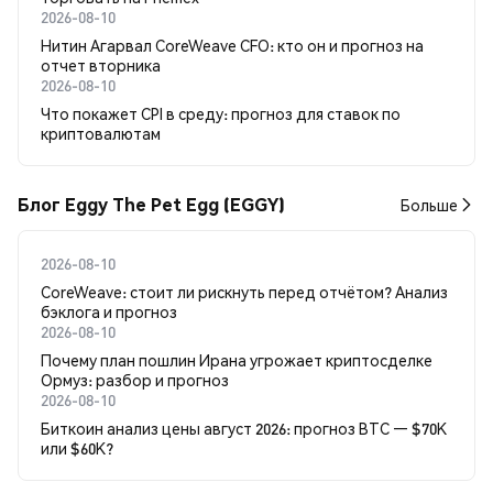
2026-08-10
Нитин Агарвал CoreWeave CFO: кто он и прогноз на
отчет вторника
2026-08-10
Что покажет CPI в среду: прогноз для ставок по
криптовалютам
Блог Eggy The Pet Egg (EGGY)
Больше
2026-08-10
CoreWeave: стоит ли рискнуть перед отчётом? Анализ
бэклога и прогноз
2026-08-10
Почему план пошлин Ирана угрожает криптосделке
Ормуз: разбор и прогноз
2026-08-10
Биткоин анализ цены август 2026: прогноз BTC — $70K
или $60K?