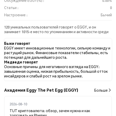
Обсуждение EGGY(%) :
0.00%
Статьи :
0
Настроение :
Бычий
120 уникальных пользователей говорят о EGGY, и он
занимает 1015-е место по упоминаниям и активности среди
собранных постов. За последние 24 часа настроение в
отношении EGGY во всех социальных сетях было Бычий.
Быки говорят
Всего было опубликовано 0 новостных статей о EGGY. В
EGGY имеет инновационные технологии, сильную команду и
Twitter 37.31% твитов имели бычий настрой по сравнению с
растущий рынок. Финансовые показатели стабильны, есть
4.42% твитов с медвежьим настроем по EGGY. 58.27% твитов
потенциал для дальнейшего роста.
были нейтральными по отношению к EGGY. Эти данные
Медведи говорят
основаны на 1040 твитах.
Основные причины для негативного взгляда на EGGY:
завышенная оценка, низкая прибыльность, большой отток
инсайдеров и слабый рост на зрелом рынке.
Академия Eggy The Pet Egg (EGGY)
Больше
2026-08-10
TUT криптовалюта: обзор, зачем нужна и как
торговать на Phemex