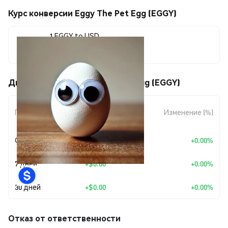
Курс конверсии Eggy The Pet Egg (EGGY)
1 EGGY to USD
$0.00001447
Движения цены Eggy The Pet Egg (EGGY)
Изменение
Период
Изменение (%)
суммы
Сегодня
+
$0.00
+0.00%
7 дней
+
$0.00
+0.00%
30 дней
+
$0.00
+0.00%
Отказ от ответственности