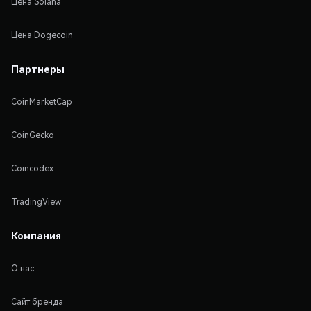
Цена Solana
Цена Dogecoin
Партнеры
CoinMarketCap
CoinGecko
Coincodex
TradingView
Компания
О нас
Сайт бренда