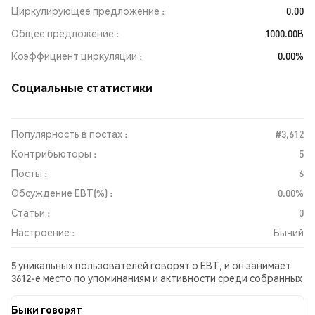
Циркулирующее предложение
0.00
Общее предложение
1000.00B
Коэффициент циркуляции
0.00%
Социальные статистики
Популярность в постах :
#3,612
Контрибьюторы :
5
Посты :
6
Обсуждение EBT(%) :
0.00%
Статьи :
0
Настроение :
Бычий
5 уникальных пользователей говорят о EBT, и он занимает
3612-е место по упоминаниям и активности среди собранных
постов. За последние 24 часа настроение в отношении EBT
во всех социальных сетях было Бычий. Всего было
Быки говорят