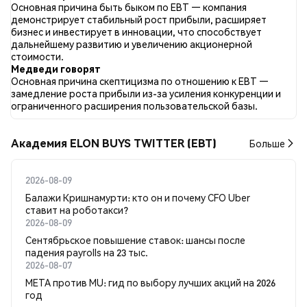
опубликовано 0 новостных статей о EBT. В Twitter 80.00%
Основная причина быть быком по EBT — компания
твитов имели бычий настрой по сравнению с 0.00% твитов с
демонстрирует стабильный рост прибыли, расширяет
медвежьим настроем по EBT. 20.00% твитов были
бизнес и инвестирует в инновации, что способствует
нейтральными по отношению к EBT. Эти данные основаны
дальнейшему развитию и увеличению акционерной
на 5 твитах.
стоимости.
Медведи говорят
Основная причина скептицизма по отношению к EBT —
замедление роста прибыли из-за усиления конкуренции и
ограниченного расширения пользовательской базы.
Академия ELON BUYS TWITTER (EBT)
Больше
2026-08-09
Балажи Кришнамурти: кто он и почему CFO Uber
ставит на роботакси?
2026-08-09
Сентябрьское повышение ставок: шансы после
падения payrolls на 23 тыс.
2026-08-07
META против MU: гид по выбору лучших акций на 2026
год