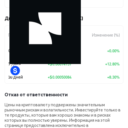
$0.00653509
Движения цены Districts (DSTRX)
Изменение
Период
Изменение (%)
суммы
Сегодня
+
$0.00
+0.00%
7 дней
+
$0.00074157
+12.80%
30 дней
+
$0.00050084
+8.30%
Отказ от ответственности
Цены на криптовалюту подвержены значительным
рыночным рискам и волатильности. Инвестируйте только в
те продукты, которые вам хорошо знакомы и в рисках
которых вы полностью уверены. Информация на этой
странице предоставлена исключительно в