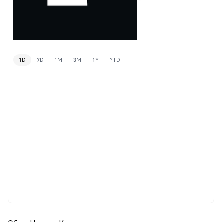
1D
7D
1M
3M
1Y
YTD