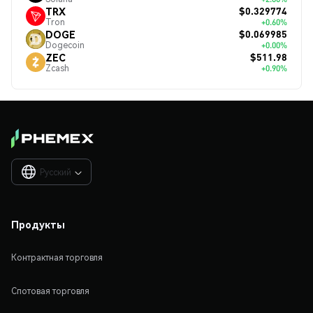
$0.329774
TRX
Tron
+0.60%
$0.069985
DOGE
Dogecoin
+0.00%
$511.98
ZEC
Zcash
+0.90%
Русский

Продукты
Контрактная торговля
Спотовая торговля