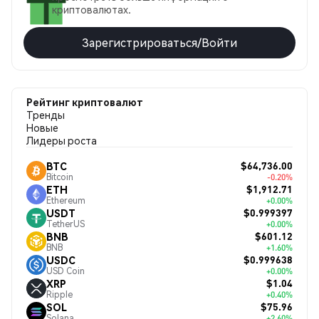
криптовалютах.
Зарегистрироваться/Войти
Рейтинг криптовалют
Тренды
Новые
Лидеры роста
$64,736.00
BTC
Bitcoin
-0.20%
$1,912.71
ETH
Ethereum
+0.00%
$0.999397
USDT
TetherUS
+0.00%
$601.12
BNB
BNB
+1.60%
$0.999638
USDC
USD Coin
+0.00%
$1.04
XRP
Ripple
+0.40%
$75.96
SOL
Solana
+2.60%