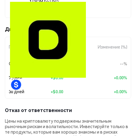
1 DIOM to USD
$0.00007251
Движения цены DIOM (DIOM)
Изменение
Период
Изменение (%)
суммы
Сегодня
--
--%
7 дней
+
$0.00
+0.00%
30 дней
+
$0.00
+0.00%
Отказ от ответственности
Цены на криптовалюту подвержены значительным
рыночным рискам и волатильности. Инвестируйте только в
те продукты, которые вам хорошо знакомы и в рисках