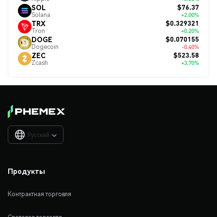
$76.37
SOL
Solana
+2.00%
$0.329321
TRX
Tron
+0.20%
$0.070155
DOGE
Dogecoin
-0.40%
$523.58
ZEC
Zcash
+3.70%
Русский

Продукты
Контрактная торговля