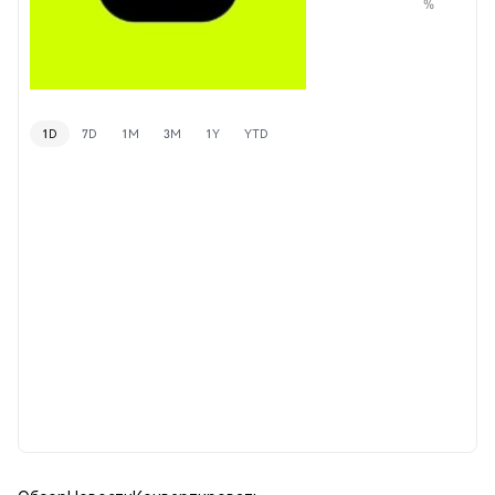
%
1D
7D
1M
3M
1Y
YTD