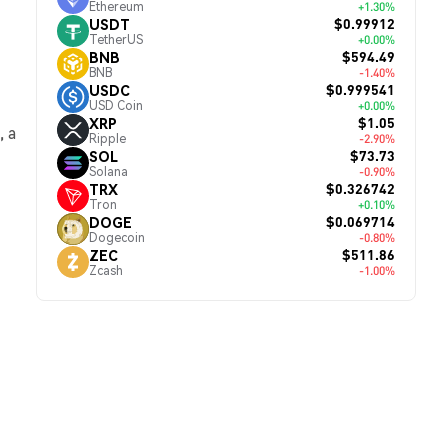
Ethereum
+1.30%
$0.99912
USDT
TetherUS
+0.00%
$594.49
BNB
BNB
-1.40%
$0.999541
USDC
USD Coin
+0.00%
$1.05
XRP
, а
Ripple
-2.90%
$73.73
SOL
Solana
-0.90%
$0.326742
TRX
Tron
+0.10%
$0.069714
DOGE
Dogecoin
-0.80%
$511.86
ZEC
Zcash
-1.00%