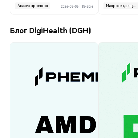
Анализ проектов
Макротенденции
2026-08-06
|
15-20м
Блог DigiHealth (DGH)