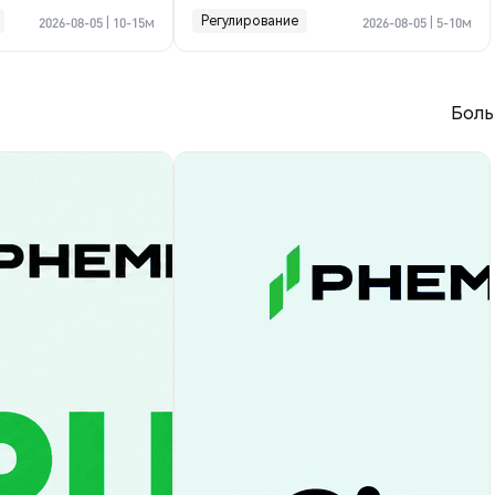
финансы компании?
Регулирование
2026-08-05
|
10-15м
2026-08-05
|
5-10м
Боль