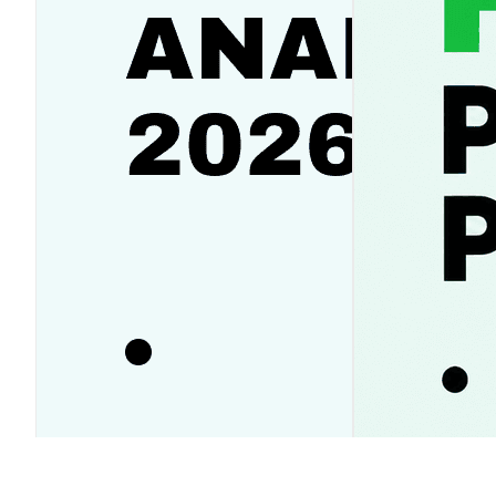
Прогноз цены акций AMD
Pump.fun про