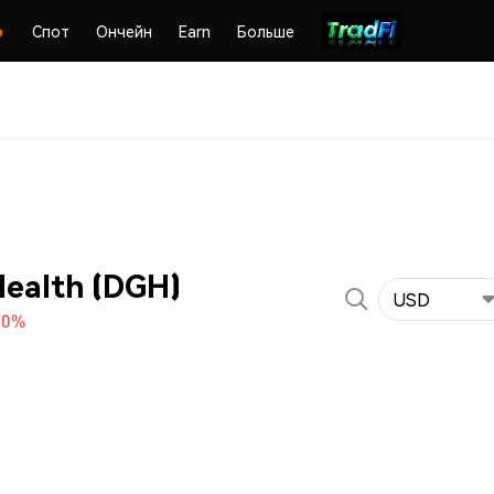
Спот
Ончейн
Earn
Больше
Health (DGH)
USD
70%