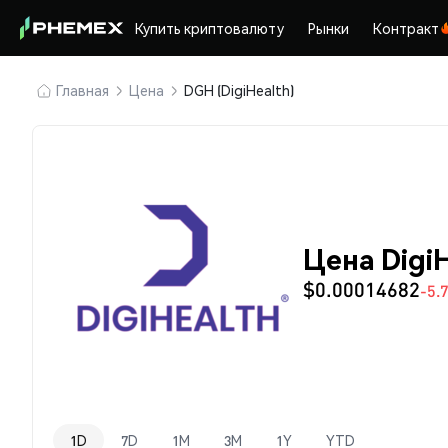
Купить криптовалюту
Рынки
Контракт
Главная
Цена
DGH (DigiHealth)
Цена Digi
$0.00014682
-5.
1D
7D
1M
3M
1Y
YTD