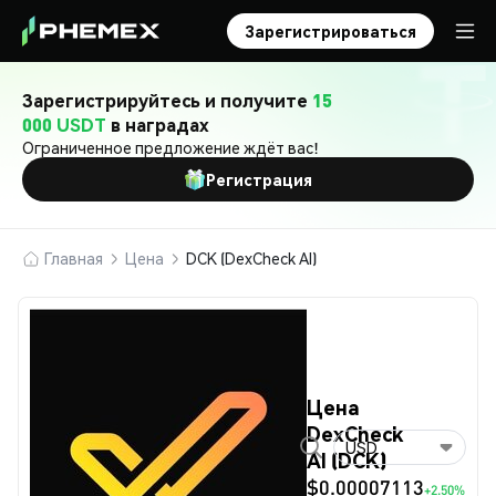
Зарегистрироваться
Зарегистрируйтесь и получите
15
000 USDT
в наградах
Ограниченное предложение ждёт вас!
Регистрация
Главная
Цена
DCK (DexCheck AI)
Цена
DexCheck
USD
AI (DCK)
$0.00007113
+2.50%