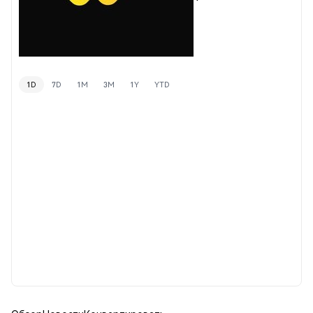
1D
7D
1M
3M
1Y
YTD