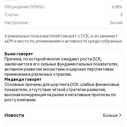
Обсуждение DCK(%) :
0.00%
Статьи :
0
Настроение :
Бычий
2 уникальных пользователей говорят о DCK, и он занимает
4479-е место по упоминаниям и активности среди собранных
постов. За последние 24 часа настроение в отношении DCK
во всех социальных сетях было Бычий. Всего было
Быки говорят
опубликовано 0 новостных статей о DCK. В Twitter 33.33%
Причина, по которой многие ожидают роста DCK,
твитов имели бычий настрой по сравнению с 0.00% твитов с
заключается в его сильных фундаментальных показателях,
медвежьим настроем по DCK. 66.67% твитов были
активном развитии экосистемы и широких перспективах
нейтральными по отношению к DCK. Эти данные основаны
применения в различных отраслях.
на 3 твитах.
Медведи говорят
Основные причины для шортинга DCK: слабые финансовые
показатели, отсутствие чёткой стратегии развития,
высокая конкуренция на рынке и негативные прогнозы по
росту компании.
Новости
Больше