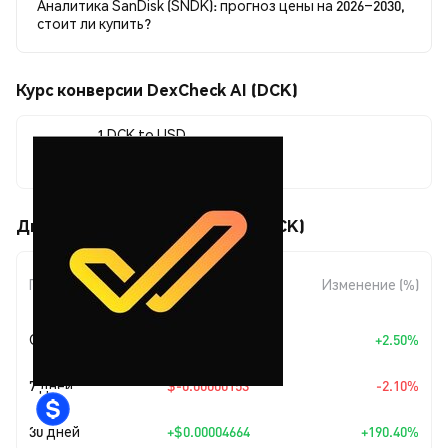
Аналитика SanDisk (SNDK): прогноз цены на 2026–2030,
стоит ли купить?
Курс конверсии DexCheck AI (DCK)
1 DCK to USD
$0.00007113
Движения цены DexCheck AI (DCK)
Изменение
Период
Изменение (%)
суммы
Сегодня
+
$0.00000173
+2.50%
7 дней
$-0.00000153
-2.10%
30 дней
+
$0.00004664
+190.40%