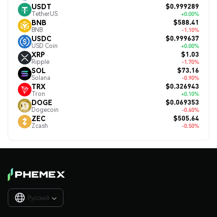
$0.999289
USDT
TetherUS
+0.00%
$588.41
BNB
BNB
-1.10%
$0.999637
USDC
USD Coin
+0.00%
$1.03
XRP
Ripple
-1.70%
$73.16
SOL
Solana
-0.90%
$0.326943
TRX
Tron
+0.10%
$0.069353
DOGE
Dogecoin
-0.60%
$505.64
ZEC
Zcash
-0.50%
Русский
