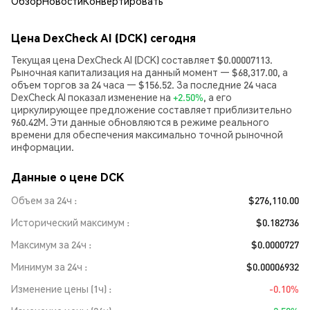
Обзор
Новости
Конвертировать
Цена DexCheck AI (DCK) сегодня
Текущая цена DexCheck AI (DCK) составляет $0.00007113.
Рыночная капитализация на данный момент — $68,317.00, а
объем торгов за 24 часа — $156.52. За последние 24 часа
DexCheck AI показал изменение на
+2.50%
, а его
циркулирующее предложение составляет приблизительно
960.42M. Эти данные обновляются в режиме реального
времени для обеспечения максимально точной рыночной
информации.
Данные о цене DCK
Объем за 24ч
$276,110.00
Исторический максимум
$0.182736
Максимум за 24ч
$0.0000727
Минимум за 24ч
$0.00006932
Изменение цены (1ч)
-0.10%