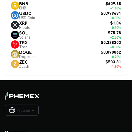
$609.68
BNB
BNB
+1.10%
$0.999681
USDC
USD Coin
+0.00%
$1.04
XRP
Ripple
+0.50%
$75.78
SOL
Solana
+2.30%
$0.328303
TRX
Tron
+0.30%
$0.070862
DOGE
Dogecoin
+0.70%
$503.81
ZEC
Zcash
-1.60%
Русский
