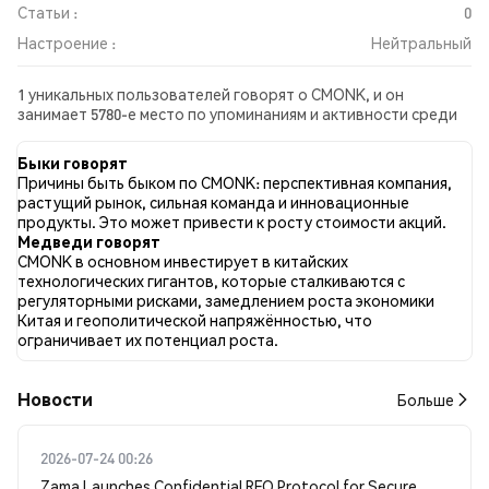
Статьи :
0
Настроение :
Нейтральный
1 уникальных пользователей говорят о CMONK, и он
занимает 5780-е место по упоминаниям и активности среди
собранных постов. За последние 24 часа настроение в
отношении CMONK во всех социальных сетях было
Быки говорят
Нейтральный. Всего было опубликовано 0 новостных статей
Причины быть быком по CMONK: перспективная компания,
о CMONK. В Twitter 0.00% твитов имели бычий настрой по
растущий рынок, сильная команда и инновационные
сравнению с 0.00% твитов с медвежьим настроем по CMONK.
продукты. Это может привести к росту стоимости акций.
100.00% твитов были нейтральными по отношению к CMONK.
Медведи говорят
Эти данные основаны на 1 твитах.
CMONK в основном инвестирует в китайских
технологических гигантов, которые сталкиваются с
регуляторными рисками, замедлением роста экономики
Китая и геополитической напряжённостью, что
ограничивает их потенциал роста.
Новости
Больше
2026-07-24 00:26
Zama Launches Confidential RFQ Protocol for Secure