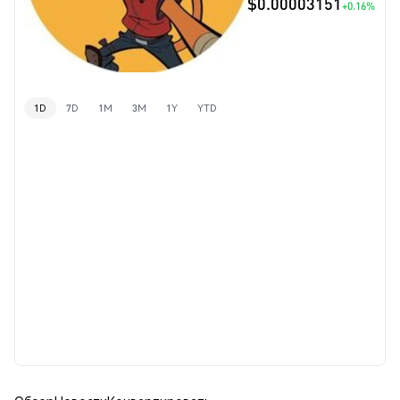
$0.00003151
+0.16%
1D
7D
1M
3M
1Y
YTD