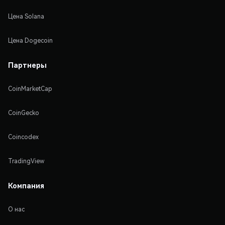
Цена Solana
Цена Dogecoin
Партнеры
CoinMarketCap
CoinGecko
Coincodex
TradingView
Компания
О нас