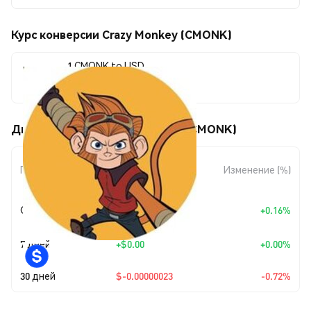
Курс конверсии Crazy Monkey (CMONK)
1 CMONK to USD
$0.00003151
Движения цены Crazy Monkey (CMONK)
Изменение
Период
Изменение (%)
суммы
+
$0.0
5076
Сегодня
+0.16%
7
7 дней
+
$0.00
+0.00%
30 дней
$-0.00000023
-0.72%