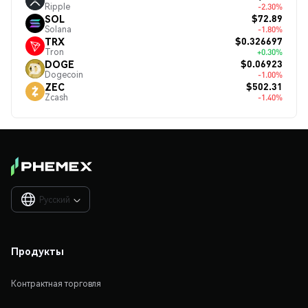
Ripple
-2.30%
$72.89
SOL
Solana
-1.80%
$0.326697
TRX
Tron
+0.30%
$0.06923
DOGE
Dogecoin
-1.00%
$502.31
ZEC
Zcash
-1.40%
Русский

Продукты
Контрактная торговля