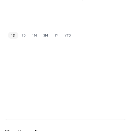
1D
7D
1M
3M
1Y
YTD