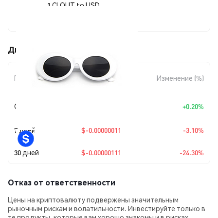
1 CLOUT to USD
$0.00000345
Движения цены Clout (CLOUT)
Изменение
Период
Изменение (%)
суммы
+
$0.0
6886
Сегодня
+0.20%
8
7 дней
$-0.00000011
-3.10%
30 дней
$-0.00000111
-24.30%
Отказ от ответственности
Цены на криптовалюту подвержены значительным
рыночным рискам и волатильности. Инвестируйте только в
те продукты, которые вам хорошо знакомы и в рисках