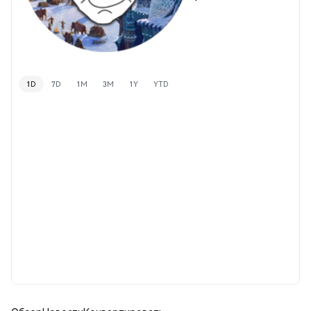
1D
7D
1M
3M
1Y
YTD