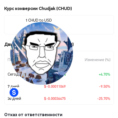
Курс конверсии Chudjak (CHUD)
1 CHUD to USD
$0.00105451
Движения цены Chudjak (CHUD)
Изменение
Период
Изменение (%)
суммы
Сегодня
+
$0.00004734
+4.70%
7 дней
$-0.00011069
-9.50%
30 дней
$-0.00036475
-25.70%
Отказ от ответственности