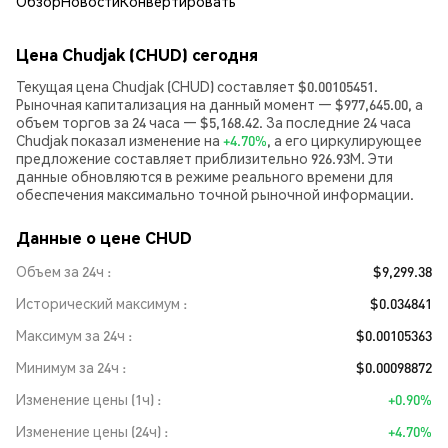
Обзор
Новости
Конвертировать
Цена Chudjak (CHUD) сегодня
Текущая цена Chudjak (CHUD) составляет $0.00105451.
Рыночная капитализация на данный момент — $977,645.00, а
объем торгов за 24 часа — $5,168.42. За последние 24 часа
Chudjak показал изменение на
+4.70%
, а его циркулирующее
предложение составляет приблизительно 926.93M. Эти
данные обновляются в режиме реального времени для
обеспечения максимально точной рыночной информации.
Данные о цене CHUD
Объем за 24ч
$9,299.38
Исторический максимум
$0.034841
Максимум за 24ч
$0.00105363
Минимум за 24ч
$0.00098872
Изменение цены (1ч)
+0.90%
Изменение цены (24ч)
+4.70%