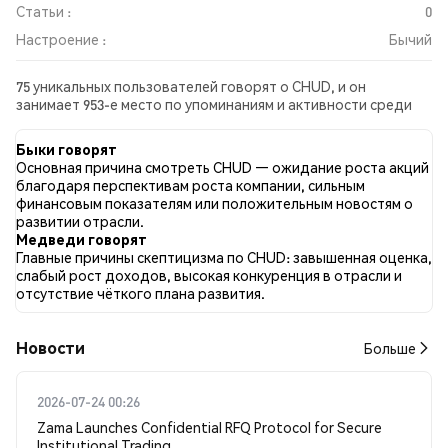
Статьи :
0
Настроение :
Бычий
75 уникальных пользователей говорят о CHUD, и он
занимает 953-е место по упоминаниям и активности среди
собранных постов. За последние 24 часа настроение в
отношении CHUD во всех социальных сетях было Бычий.
Быки говорят
Всего было опубликовано 0 новостных статей о CHUD. В
Основная причина смотреть CHUD — ожидание роста акций
Twitter 38.18% твитов имели бычий настрой по сравнению с
благодаря перспективам роста компании, сильным
5.45% твитов с медвежьим настроем по CHUD. 56.36% твитов
финансовым показателям или положительным новостям о
были нейтральными по отношению к CHUD. Эти данные
развитии отрасли.
основаны на 110 твитах.
Медведи говорят
Главные причины скептицизма по CHUD: завышенная оценка,
слабый рост доходов, высокая конкуренция в отрасли и
отсутствие чёткого плана развития.
Новости
Больше
2026-07-24 00:26
Zama Launches Confidential RFQ Protocol for Secure
Institutional Trading