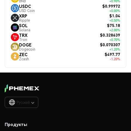
BNB
+0.90%
$0.99972
USDC
USD Coin
+0.00%
$1.04
XRP
Ripple
+0.50%
$75.18
SOL
Solana
+2.00%
$0.328639
TRX
Tron
+0.70%
$0.070307
DOGE
Dogecoin
+1.20%
$497.77
ZEC
Zcash
-1.20%
Русский

Продукты