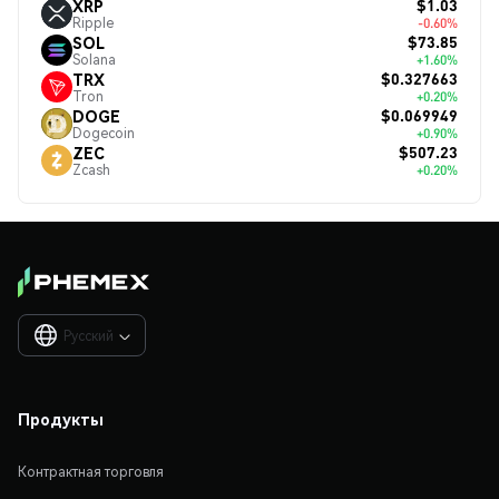
$1.03
XRP
Ripple
-0.60%
$73.85
SOL
Solana
+1.60%
$0.327663
TRX
Tron
+0.20%
$0.069949
DOGE
Dogecoin
+0.90%
$507.23
ZEC
Zcash
+0.20%
Русский

Продукты
Контрактная торговля