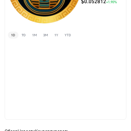
$0.052812
+1.90%
1D
7D
1M
3M
1Y
YTD