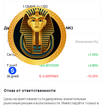
1 CBANK to USD
$0.052812
Движения цены Cairo Bank (CBANK)
Изменение
Период
Изменение (%)
суммы
Сегодня
+
$0.00098472
+1.90%
7 дней
+
$0.00193339
+3.80%
30 дней
$-0.00599869
-10.20%
Отказ от ответственности
Цены на криптовалюту подвержены значительным
рыночным рискам и волатильности. Инвестируйте только в