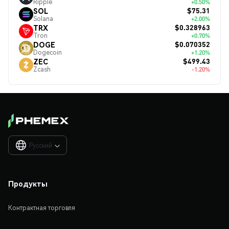
Ripple
+0.50%
$75.31
SOL
Solana
+2.00%
$0.328963
TRX
Tron
+0.70%
$0.070352
DOGE
Dogecoin
+1.20%
$499.43
ZEC
Zcash
-1.20%
Русский

Продукты
Контрактная торговля