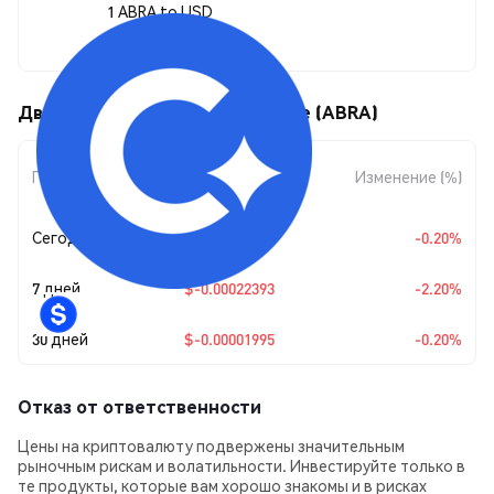
1 ABRA to USD
$0.0099549
Движения цены Cadabra Finance (ABRA)
Изменение
Период
Изменение (%)
суммы
Сегодня
$-0.00001995
-0.20%
7 дней
$-0.00022393
-2.20%
30 дней
$-0.00001995
-0.20%
Отказ от ответственности
Цены на криптовалюту подвержены значительным
рыночным рискам и волатильности. Инвестируйте только в
те продукты, которые вам хорошо знакомы и в рисках