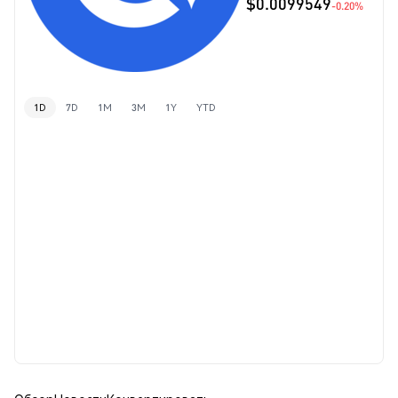
$0.0099549
-0.20%
1D
7D
1M
3M
1Y
YTD