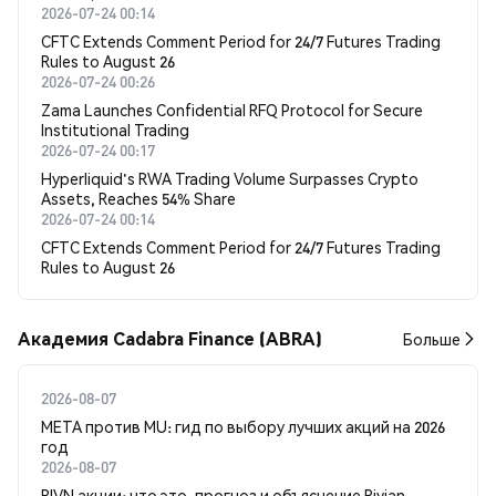
2026-07-24 00:14
CFTC Extends Comment Period for 24/7 Futures Trading
Rules to August 26
2026-07-24 00:26
Zama Launches Confidential RFQ Protocol for Secure
Institutional Trading
2026-07-24 00:17
Hyperliquid's RWA Trading Volume Surpasses Crypto
Assets, Reaches 54% Share
2026-07-24 00:14
CFTC Extends Comment Period for 24/7 Futures Trading
Rules to August 26
Академия Cadabra Finance (ABRA)
Больше
2026-08-07
META против MU: гид по выбору лучших акций на 2026
год
2026-08-07
RIVN акции: что это, прогноз и объяснение Rivian