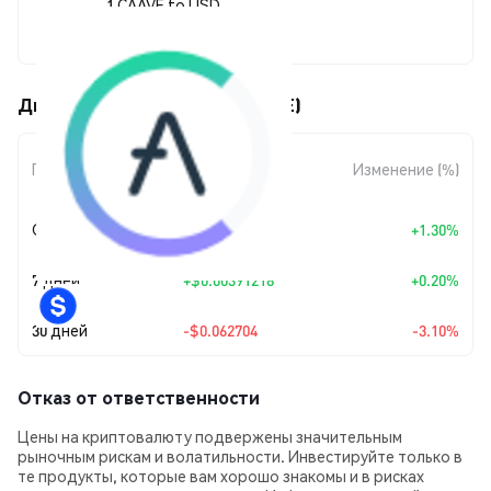
1 CAAVE to USD
$1.96
Движения цены cAAVE (CAAVE)
Изменение
Период
Изменение (%)
суммы
Сегодня
+
$0.025153
+1.30%
7 дней
+
$0.00391218
+0.20%
30 дней
-$0.062704
-3.10%
Отказ от ответственности
Цены на криптовалюту подвержены значительным
рыночным рискам и волатильности. Инвестируйте только в
те продукты, которые вам хорошо знакомы и в рисках