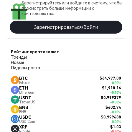
Зарегистрируйтесь или войдите в систему, чтобы
просмотреть больше информации о
криптовалютах.
Зарегистрироваться/Войти
Рейтинг криптовалют
Тренды
Новые
Лидеры роста
$64,997.00
BTC
Bitcoin
+0.30%
$1,918.16
ETH
Ethereum
+0.10%
$0.999379
USDT
TetherUS
+0.00%
$602.74
BNB
BNB
+0.10%
$0.999688
USDC
USD Coin
+0.00%
$1.03
XRP
Ripple
-0.70%