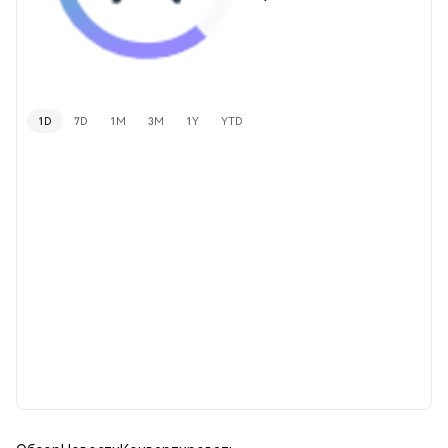
1D
7D
1M
3M
1Y
YTD