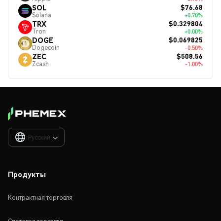
$76.68
SOL
Solana
+0.70%
$0.329804
TRX
Tron
+0.00%
$0.069825
DOGE
Dogecoin
-0.50%
$508.56
ZEC
Zcash
-1.00%
Русский

Продукты
Контрактная торговля