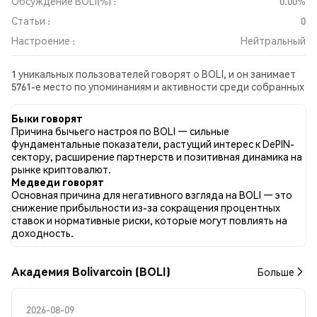
Обсуждение BOLI(%) :
0.00%
Статьи :
0
Настроение :
Нейтральный
1 уникальных пользователей говорят о BOLI, и он занимает
5761-е место по упоминаниям и активности среди собранных
постов. За последние 24 часа настроение в отношении BOLI
во всех социальных сетях было Нейтральный. Всего было
Быки говорят
опубликовано 0 новостных статей о BOLI. В Twitter NaN%
Причина бычьего настроя по BOLI — сильные
твитов имели бычий настрой по сравнению с NaN% твитов с
фундаментальные показатели, растущий интерес к DePIN-
медвежьим настроем по BOLI. NaN% твитов были
сектору, расширение партнерств и позитивная динамика на
нейтральными по отношению к BOLI. Эти данные основаны
рынке криптовалют.
на 0 твитах.
Медведи говорят
Основная причина для негативного взгляда на BOLI — это
снижение прибыльности из-за сокращения процентных
ставок и нормативные риски, которые могут повлиять на
доходность.
Академия Bolivarcoin (BOLI)
Больше
2026-08-09