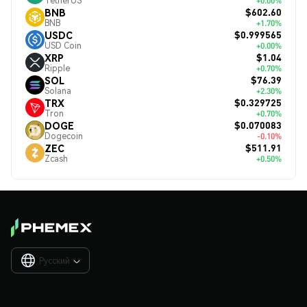
TetherUS
+0.00%
$602.60
BNB
BNB
+1.70%
$0.999565
USDC
USD Coin
+0.00%
$1.04
XRP
Ripple
+0.70%
$76.39
SOL
Solana
+2.30%
$0.329725
TRX
Tron
+0.70%
$0.070083
DOGE
Dogecoin
-0.10%
$511.91
ZEC
Zcash
+0.50%
Русский
