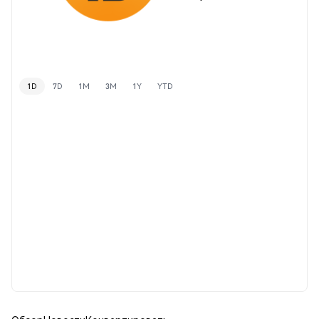
1D
7D
1M
3M
1Y
YTD