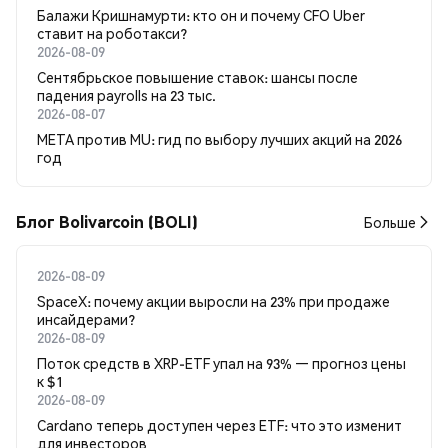
Балажи Кришнамурти: кто он и почему CFO Uber
ставит на роботакси?
2026-08-09
Сентябрьское повышение ставок: шансы после
падения payrolls на 23 тыс.
2026-08-07
META против MU: гид по выбору лучших акций на 2026
год
Блог Bolivarcoin (BOLI)
Больше
2026-08-09
SpaceX: почему акции выросли на 23% при продаже
инсайдерами?
2026-08-09
Поток средств в XRP-ETF упал на 93% — прогноз цены
к $1
2026-08-09
Cardano теперь доступен через ETF: что это изменит
для инвесторов