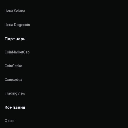
Цена Solana
Цена Dogecoin
Партнеры
CoinMarketCap
CoinGecko
Coincodex
TradingView
Компания
О нас