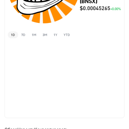
(BNSX)
$0.00045265
+0.00%
1D
7D
1M
3M
1Y
YTD