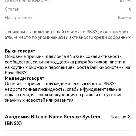
Обсуждение BNSX(%) :
0.00%
Статьи :
0
Настроение :
Бычий
1 уникальных пользователей говорят о BNSX, и он занимает
5780-е место по упоминаниям и активности среди собранных
постов. За последние 24 часа настроение в отношении BNSX
во всех социальных сетях было Бычий. Всего было
Быки говорят
опубликовано 0 новостных статей о BNSX. В Twitter 0.00%
Основные причины для лонга BNSX: высокая активность
твитов имели бычий настрой по сравнению с 0.00% твитов с
сообщества, сильная поддержка разработчиков, листинг
медвежьим настроем по BNSX. 100.00% твитов были
на крупных биржах и перспективы роста DeFi-экосистемы на
нейтральными по отношению к BNSX. Эти данные основаны
базе BNSX.
на 1 твитах.
Медведи говорят
Основные причины для медвежьего взгляда на BNSX:
недостаточная ликвидность, слабые фундаментальные
показатели, высокая конкуренция на рынке и отсутствие
значимых новостей или развития.
Академия Bitcoin Name Service System
Больше
(BNSX)