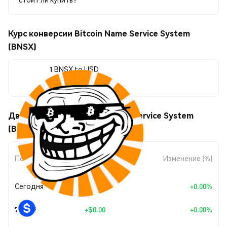
Курс конверсии Bitcoin Name Service System
(BNSX)
1 BNSX to USD
$0.00045265
Движения цены Bitcoin Name Service System
(BNSX)
Изменение
Период
Изменение (%)
суммы
Сегодня
+
$0.00
+0.00%
7 дней
+
$0.00
+0.00%