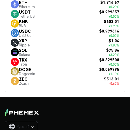
$1,914.67
ETH
Ethereum
+0.20%
$0.999357
USDT
TetherUS
+0.00%
$603.01
BNB
BNB
+1.90%
$0.999616
USDC
USD Coin
+0.00%
$1.04
XRP
Ripple
+1.80%
$75.86
SOL
Solana
+3.20%
$0.329508
TRX
Tron
+0.50%
$0.069995
DOGE
Dogecoin
+1.10%
$513.01
ZEC
Zcash
-0.60%
Русский
