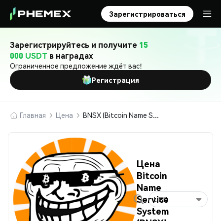
Зарегистрироваться
Зарегистрируйтесь и получите
15
000 USDT
в наградах
Ограниченное предложение ждёт вас!
Регистрация
Главная
Цена
BNSX (Bitcoin Name Service System)
Цена
Bitcoin
Name
Service
USD
System