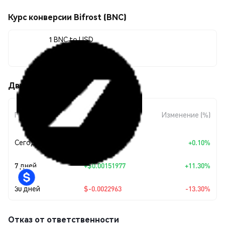
Курс конверсии Bifrost (BNC)
1 BNC to USD
$0.014969
Движения цены Bifrost (BNC)
Изменение
Период
Изменение (%)
суммы
Сегодня
+
$0.00001495
+0.10%
7 дней
+
$0.00151977
+11.30%
30 дней
$-0.0022963
-13.30%
Отказ от ответственности