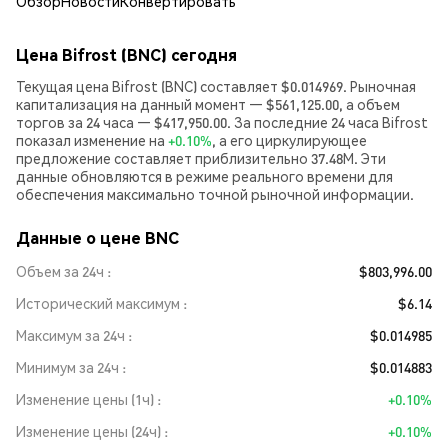
Обзор
Новости
Конвертировать
Цена Bifrost (BNC) сегодня
Текущая цена Bifrost (BNC) составляет $0.014969. Рыночная
капитализация на данный момент — $561,125.00, а объем
торгов за 24 часа — $417,950.00. За последние 24 часа Bifrost
показал изменение на
+0.10%
, а его циркулирующее
предложение составляет приблизительно 37.48M. Эти
данные обновляются в режиме реального времени для
обеспечения максимально точной рыночной информации.
Данные о цене BNC
Объем за 24ч
$803,996.00
Исторический максимум
$6.14
Максимум за 24ч
$0.014985
Минимум за 24ч
$0.014883
Изменение цены (1ч)
+0.10%
Изменение цены (24ч)
+0.10%