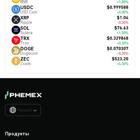
BNB
+1.80%
$0.999588
USDC
USD Coin
+0.00%
$1.04
XRP
Ripple
-0.30%
$76.63
SOL
Solana
+1.50%
$0.329868
TRX
Tron
+0.30%
$0.070307
DOGE
Dogecoin
-0.20%
$523.20
ZEC
Zcash
+4.50%
Русский

Продукты