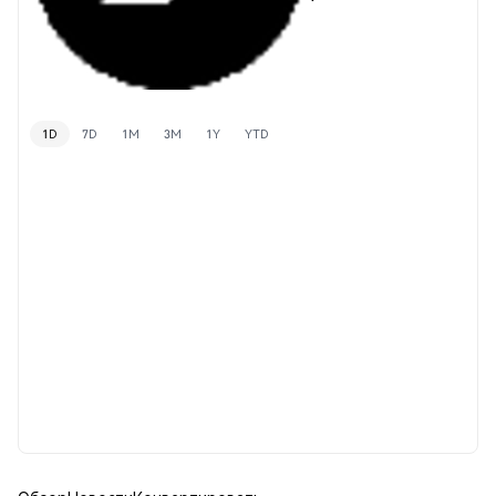
1D
7D
1M
3M
1Y
YTD