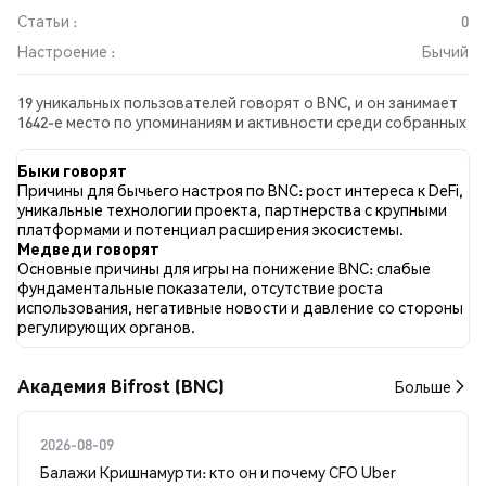
Статьи :
0
Настроение :
Бычий
19 уникальных пользователей говорят о BNC, и он занимает
1642-е место по упоминаниям и активности среди собранных
постов. За последние 24 часа настроение в отношении BNC
во всех социальных сетях было Бычий. Всего было
Быки говорят
опубликовано 0 новостных статей о BNC. В Twitter 42.50%
Причины для бычьего настроя по BNC: рост интереса к DeFi,
твитов имели бычий настрой по сравнению с 5.00% твитов с
уникальные технологии проекта, партнерства с крупными
медвежьим настроем по BNC. 52.50% твитов были
платформами и потенциал расширения экосистемы.
нейтральными по отношению к BNC. Эти данные основаны
Медведи говорят
на 40 твитах.
Основные причины для игры на понижение BNC: слабые
фундаментальные показатели, отсутствие роста
использования, негативные новости и давление со стороны
регулирующих органов.
Академия Bifrost (BNC)
Больше
2026-08-09
Балажи Кришнамурти: кто он и почему CFO Uber