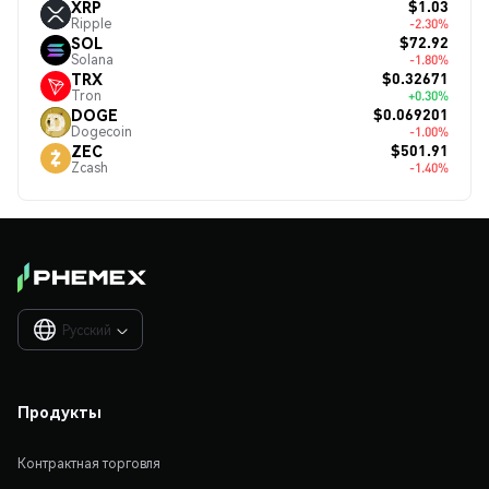
$1.03
XRP
Ripple
-2.30%
$72.92
SOL
Solana
-1.80%
$0.32671
TRX
Tron
+0.30%
$0.069201
DOGE
Dogecoin
-1.00%
$501.91
ZEC
Zcash
-1.40%
Русский

Продукты
Контрактная торговля