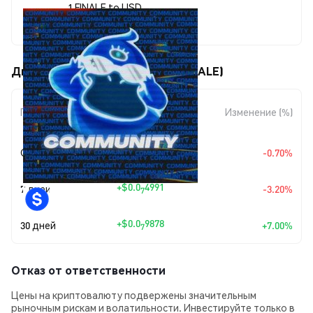
1 FINALE to USD
$0.00000151
Движения цены Ben's Finale (FINALE)
Изменение
Период
Изменение (%)
суммы
+
$0.0
1064
Сегодня
-0.70%
7
+
$0.0
4991
7 дней
-3.20%
7
+
$0.0
9878
30 дней
+7.00%
7
Отказ от ответственности
Цены на криптовалюту подвержены значительным
рыночным рискам и волатильности. Инвестируйте только в