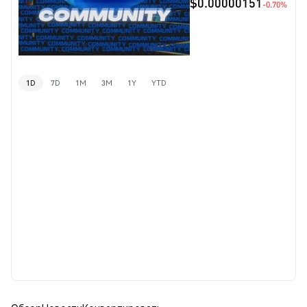
$0.00000151
-0.70%
1D
7D
1M
3M
1Y
YTD