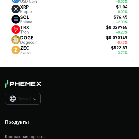
USD Coin
+0.00%
$1.04
XRP
Ripple
+0.00%
$76.45
SOL
Solana
+2.00%
$0.329765
TRX
Tron
+0.20%
$0.070149
DOGE
Dogecoin
-0.40%
$522.87
ZEC
Zcash
+3.70%
Русский

Продукты
Контрактная торговля