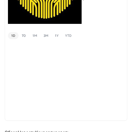
1D
7D
1M
3M
1Y
YTD