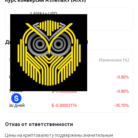
1 AIX9 to USD
$0.00005716
Движения цены AthenaX9 (AIX9)
Изменение
Период
Изменение (%)
суммы
Сегодня
$-0.00000046
-0.80%
7 дней
$-0.00000046
-0.80%
30 дней
$-0.00003174
-35.70%
Отказ от ответственности
Цены на криптовалюту подвержены значительным