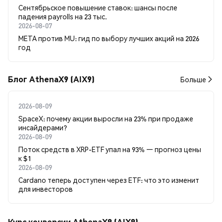
Сентябрьское повышение ставок: шансы после
падения payrolls на 23 тыс.
2026-08-07
META против MU: гид по выбору лучших акций на 2026
год
Блог AthenaX9 (AIX9)
Больше
2026-08-09
SpaceX: почему акции выросли на 23% при продаже
инсайдерами?
2026-08-09
Поток средств в XRP-ETF упал на 93% — прогноз цены
к $1
2026-08-09
Cardano теперь доступен через ETF: что это изменит
для инвесторов
Курс конверсии AthenaX9 (AIX9)