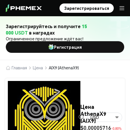
Зарегистрироваться
Зарегистрируйтесь и получите
15
000 USDT
в наградах
Ограниченное предложение ждёт вас!
Регистрация
Главная
Цена
AIX9 (AthenaX9)
Цена
AthenaX9
USD
(AIX9)
$0.00005716
-0.80%