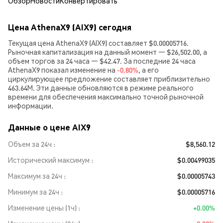
Обзор
Новости
Конвертировать
Цена AthenaX9 (AIX9) сегодня
Текущая цена AthenaX9 (AIX9) составляет $0.00005716.
Рыночная капитализация на данный момент — $26,502.00, а
объем торгов за 24 часа — $42.47. За последние 24 часа
AthenaX9 показал изменение на
-0.80%
, а его
циркулирующее предложение составляет приблизительно
463.64M. Эти данные обновляются в режиме реального
времени для обеспечения максимально точной рыночной
информации.
Данные о цене AIX9
Объем за 24ч
$8,560.12
Исторический максимум
$0.00499035
Максимум за 24ч
$0.00005743
Минимум за 24ч
$0.00005716
Изменение цены (1ч)
+0.00%