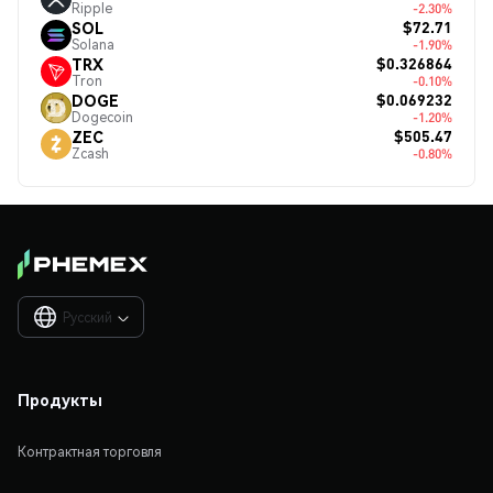
Ripple
-2.30%
$72.71
SOL
Solana
-1.90%
$0.326864
TRX
Tron
-0.10%
$0.069232
DOGE
Dogecoin
-1.20%
$505.47
ZEC
Zcash
-0.80%
Русский

Продукты
Контрактная торговля