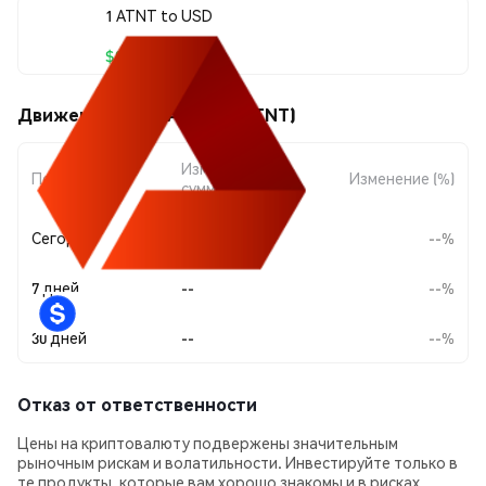
1 ATNT to USD
$0.00050932
Движения цены Artizen (ATNT)
Изменение
Период
Изменение (%)
суммы
Сегодня
--
--%
7 дней
--
--%
30 дней
--
--%
Отказ от ответственности
Цены на криптовалюту подвержены значительным
рыночным рискам и волатильности. Инвестируйте только в
те продукты, которые вам хорошо знакомы и в рисках