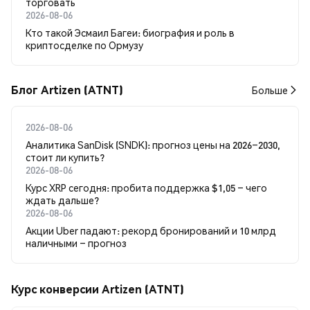
торговать
2026-08-06
Кто такой Эсмаил Багеи: биография и роль в
криптосделке по Ормузу
Блог Artizen (ATNT)
Больше
2026-08-06
Аналитика SanDisk (SNDK): прогноз цены на 2026–2030,
стоит ли купить?
2026-08-06
Курс XRP сегодня: пробита поддержка $1,05 – чего
ждать дальше?
2026-08-06
Акции Uber падают: рекорд бронирований и 10 млрд
наличными – прогноз
Курс конверсии Artizen (ATNT)