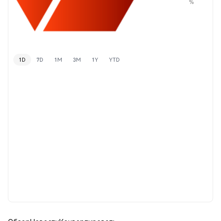
%
1D
7D
1M
3M
1Y
YTD