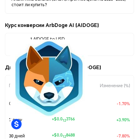
стоит ли купить?
Курс конверсии ArbDoge AI (AIDOGE)
1 AIDOGE to USD
$0.0<sub>10</sub>1003
Движения цены ArbDoge AI (AIDOGE)
Изменение
Период
Изменение (%)
суммы
+
$0.0
1735
Сегодня
-1.70%
12
+
$0.0
3766
7 дней
+3.90%
12
+
$0.0
8488
30 дней
-7.80%
12