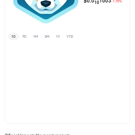
$0.0
1003
-1.70%
10
1D
7D
1M
3M
1Y
YTD