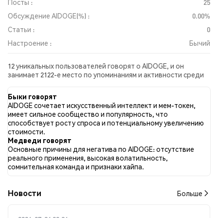
Посты :
25
Обсуждение AIDOGE(%) :
0.00%
Статьи :
0
Настроение :
Бычий
12 уникальных пользователей говорят о AIDOGE, и он
занимает 2122-е место по упоминаниям и активности среди
собранных постов. За последние 24 часа настроение в
отношении AIDOGE во всех социальных сетях было Бычий.
Быки говорят
Всего было опубликовано 0 новостных статей о AIDOGE. В
AIDOGE сочетает искусственный интеллект и мем-токен,
Twitter 20.83% твитов имели бычий настрой по сравнению с
имеет сильное сообщество и популярность, что
0.00% твитов с медвежьим настроем по AIDOGE. 79.17%
способствует росту спроса и потенциальному увеличению
твитов были нейтральными по отношению к AIDOGE. Эти
стоимости.
данные основаны на 24 твитах.
Медведи говорят
Основные причины для негатива по AIDOGE: отсутствие
реального применения, высокая волатильность,
сомнительная команда и признаки хайпа.
Новости
Больше