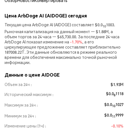
Обзор
Новости
Конвертировать
Цена ArbDoge AI (AIDOGE) сегодня
Текущая цена ArbDoge AI (AIDOGE) составляет $0.0
1003.
10
Рыночная капитализация на данный момент — $1.88M, а
объем торгов за 24 часа — $65,730.00. За последние 24 часа
ArbDoge AI показал изменение на
-1.70%
, а его
циркулирующее предложение составляет приблизительно
187008.22T. Эти данные обновляются в режиме реального
времени для обеспечения максимально точной рыночной
информации.
Данные о цене AIDOGE
Объем за 24ч
$1.93M
$0.0
1118
Исторический максимум
8
$0.0
1027
Максимум за 24ч
10
$0.0
9999
Минимум за 24ч
11
Изменение цены (1ч)
-0.10%