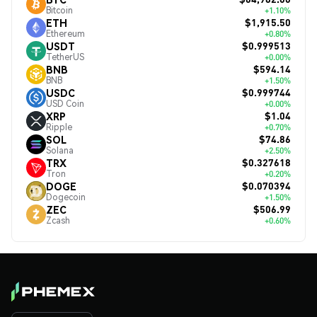
Bitcoin
+1.10%
$1,915.50
ETH
Ethereum
+0.80%
$0.999513
USDT
TetherUS
+0.00%
$594.14
BNB
BNB
+1.50%
$0.999744
USDC
USD Coin
+0.00%
$1.04
XRP
Ripple
+0.70%
$74.86
SOL
Solana
+2.50%
$0.327618
TRX
Tron
+0.20%
$0.070394
DOGE
Dogecoin
+1.50%
$506.99
ZEC
Zcash
+0.60%