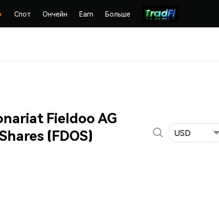
Спот
Ончейн
Earn
Больше
nariat Fieldoo AG
 Shares (FDOS)
USD