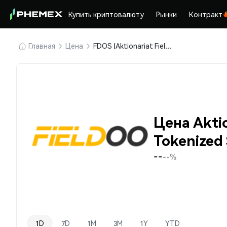
Купить криптовалюту
Рынки
Контракт
Главная
Цена
FDOS (Aktionariat Fieldoo AG Tokenized Shares)
Цена Aktio
Tokenized
--
--%
1D
7D
1M
3M
1Y
YTD