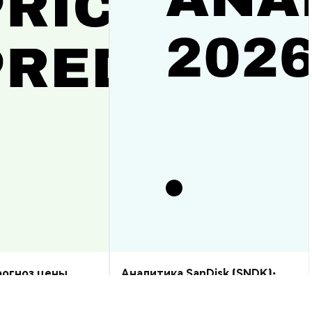
прогноз цены
Аналитика SanDisk (SNDK):
рост или спад?
прогноз цены на 2026–2030,
стоит ли купить?
Аналитика Рынка
2026-08-07
|
10-15м
2026-08-06
|
5-10м