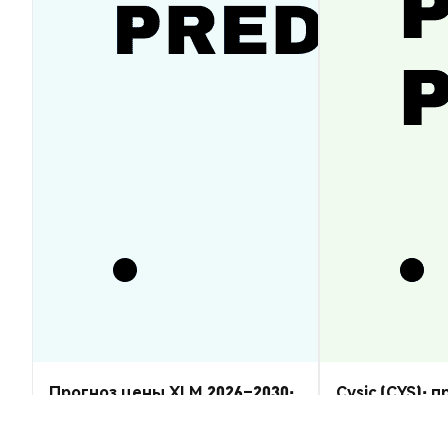
Прогноз цены XLM 2026–2030:
Cysic (CYS): 
восстановится ли Stellar
2026–2030 — 
Lumens?
Аналитика Рынка
Аналитика Рынка
2026-08-07
|
5-10м