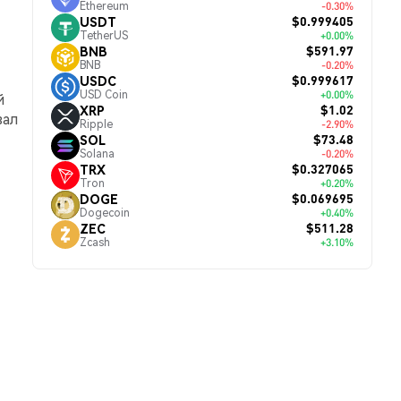
Ethereum
-0.30%
$0.999405
USDT
TetherUS
+0.00%
$591.97
BNB
BNB
-0.20%
$0.999617
USDC
USD Coin
+0.00%
й
$1.02
XRP
зал
Ripple
-2.90%
$73.48
SOL
Solana
-0.20%
$0.327065
TRX
Tron
+0.20%
$0.069695
DOGE
Dogecoin
+0.40%
$511.28
ZEC
Zcash
+3.10%