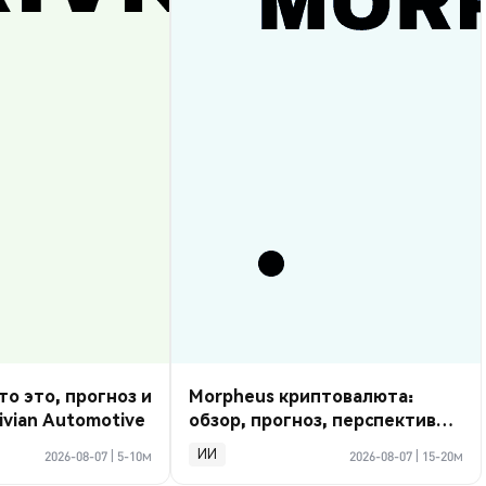
то это, прогноз и
Morpheus криптовалюта:
ivian Automotive
обзор, прогноз, перспективы
2026
ИИ
2026-08-07
|
5-10м
2026-08-07
|
15-20м