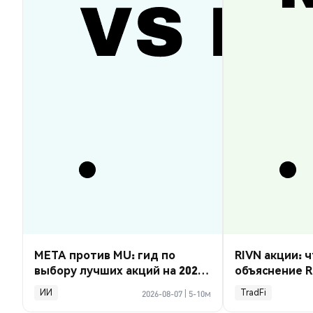
META против MU: гид по
RIVN акции: ч
выбору лучших акций на 2026
объяснение R
год
ИИ
TradFi
2026-08-07
|
5-10м