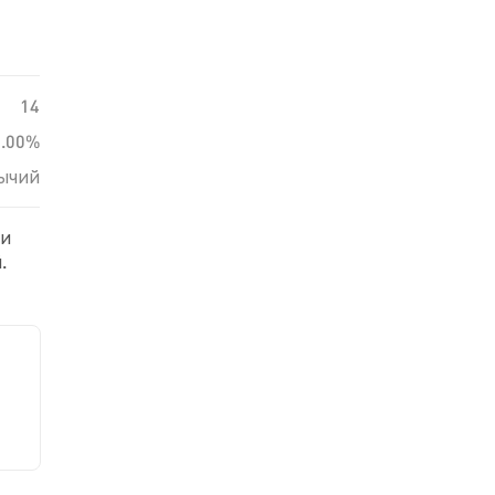
14
0.00%
ычий
ди
.
ю к