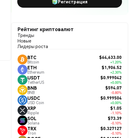
Регистрация
Рейтинг криптовалют
Тренды
Новые
Лидеры роста
$64,633.00
BTC
Bitcoin
+1.20%
$1,906.52
ETH
Ethereum
+2.30%
$0.999042
USDT
TetherUS
+0.00%
$594.07
BNB
BNB
-0.80%
$0.999504
USDC
USD Coin
+0.00%
$1.05
XRP
Ripple
-1.10%
$73.39
SOL
Solana
-0.10%
$0.327127
TRX
Tron
-0.10%