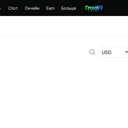
Спот
Ончейн
Earn
Больше
USD