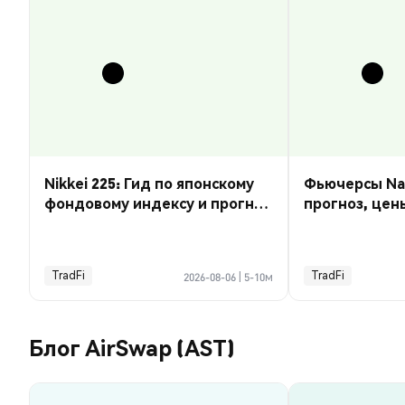
Nikkei 225: Гид по японскому
Фьючерсы Nas
фондовому индексу и прогноз
прогноз, цен
курса
торговать
TradFi
TradFi
2026-08-06
|
5-10м
Блог AirSwap (AST)