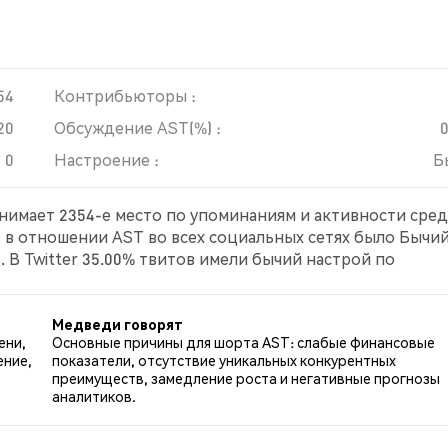
54
Контрибьюторы :
20
Обсуждение AST(%) :
0
Настроение :
Б
анимает 2354-е место по упоминаниям и активности сре
е в отношении AST во всех социальных сетях было Бычий
 В Twitter 35.00% твитов имели бычий настрой по
по AST. 55.00% твитов были нейтральными по отношени
Медведи говорят
ени,
Основные причины для шорта AST: слабые финансовые
ение,
показатели, отсутствие уникальных конкурентных
преимуществ, замедление роста и негативные прогнозы
аналитиков.