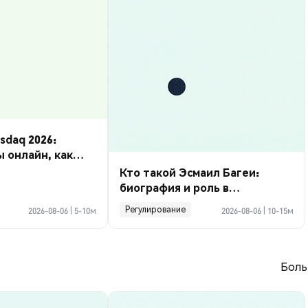
daq 2026:
ы онлайн, как
Кто такой Эсмаил Багеи:
биография и роль в
криптосделке по Ормузу
Регулирование
2026-08-06
|
5-10м
2026-08-06
|
10-15м
Боль