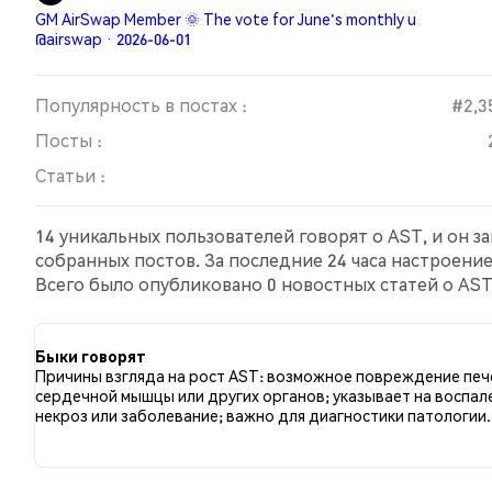
GM AirSwap Member 🌞 The vote for June's monthly u
@airswap · 2026-06-01
Популярность в постах :
#2,3
Посты :
Статьи :
14 уникальных пользователей говорят о AST, и он з
собранных постов. За последние 24 часа настроени
Всего было опубликовано 0 новостных статей о AST.
сравнению с 10.00% твитов с медвежьим настроем 
AST. Эти данные основаны на 20 твитах.
Быки говорят
Причины взгляда на рост AST: возможное повреждение печ
сердечной мышцы или других органов; указывает на воспал
некроз или заболевание; важно для диагностики патологии.