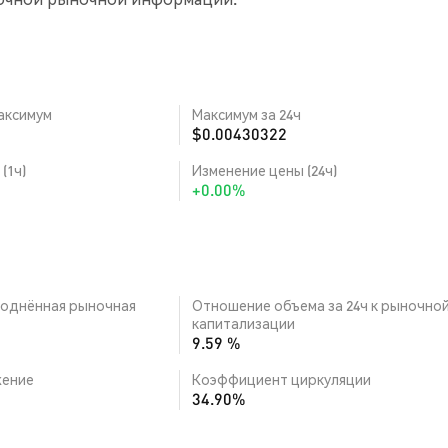
аксимум
Максимум за 24ч
$0.00430322
(1ч)
Изменение цены (24ч)
+0.00%
однённая рыночная
Отношение объема за 24ч к рыночно
капитализации
9.59 %
ение
Коэффициент циркуляции
34.90%