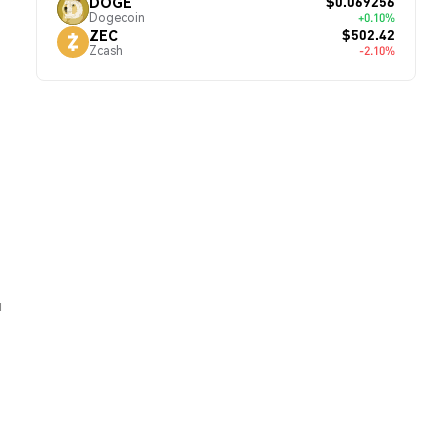
$0.069256
DOGE
Dogecoin
+0.10%
$502.42
ZEC
Zcash
-2.10%
й