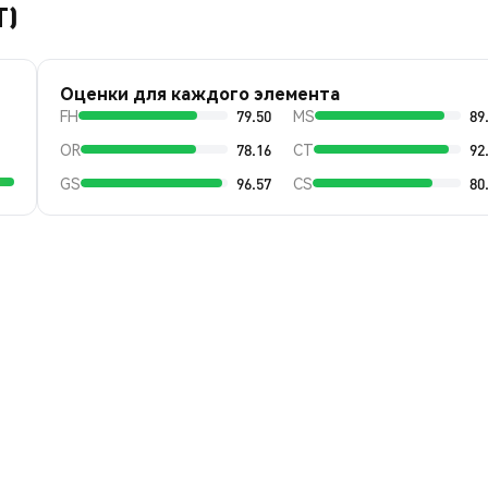
T)
Оценки для каждого элемента
FH
79.50
MS
89
OR
78.16
CT
92
GS
96.57
CS
80