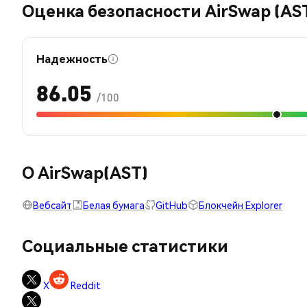
Оценка безопасности AirSwap (AS
Надежность
86.05
/100
О AirSwap(AST)
Вебсайт
Белая бумага
GitHub
Блокчейн Explorer
Социальные статистики
X
Reddit