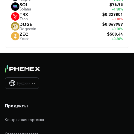
$76.95
SOL
Solana
+1.30%
$0.329801
TRX
Tron
-0.10%
$0.069989
DOGE
Dogecoin
+0.20%
$508.44
ZEC
Zcash
+0.30%
Русский

Продукты
Контрактная торговля