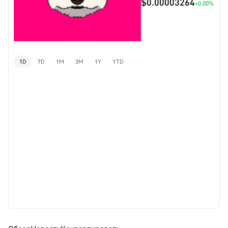
$0.00003264
+0.00%
1D
7D
1M
3M
1Y
YTD