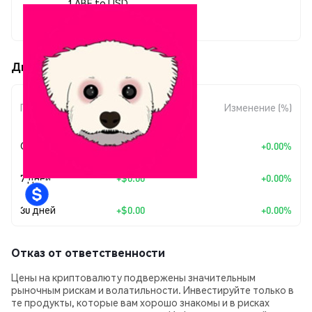
1 ABE to USD
$0.00003264
Движения цены ABE CTO (ABE)
Изменение
Период
Изменение (%)
суммы
Сегодня
+
$0.00
+0.00%
7 дней
+
$0.00
+0.00%
30 дней
+
$0.00
+0.00%
Отказ от ответственности
Цены на криптовалюту подвержены значительным
рыночным рискам и волатильности. Инвестируйте только в
те продукты, которые вам хорошо знакомы и в рисках