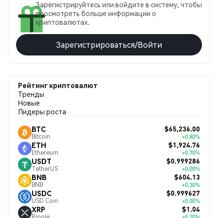
Зарегистрируйтесь или войдите в систему, чтобы
просмотреть больше информации о
криптовалютах.
Зарегистрироваться/Войти
Рейтинг криптовалют
Тренды
Новые
Лидеры роста
$65,236.00
BTC
Bitcoin
+0.80%
$1,924.76
ETH
Ethereum
+0.70%
$0.999286
USDT
TetherUS
+0.00%
$604.13
BNB
BNB
+0.30%
$0.999627
USDC
USD Coin
+0.00%
$1.04
XRP
Ripple
+0.20%