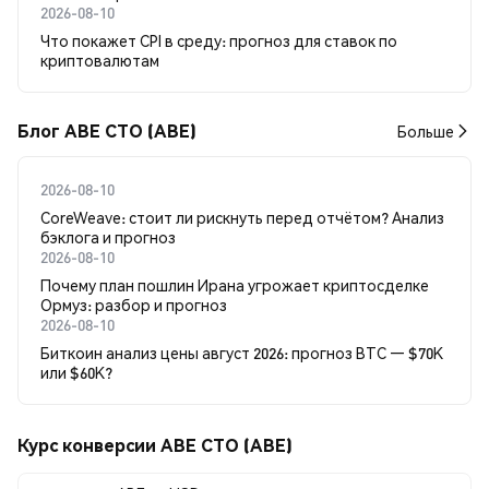
2026-08-10
Что покажет CPI в среду: прогноз для ставок по
криптовалютам
Блог ABE CTO (ABE)
Больше
2026-08-10
CoreWeave: стоит ли рискнуть перед отчётом? Анализ
бэклога и прогноз
2026-08-10
Почему план пошлин Ирана угрожает криптосделке
Ормуз: разбор и прогноз
2026-08-10
Биткоин анализ цены август 2026: прогноз BTC — $70K
или $60K?
Курс конверсии ABE CTO (ABE)