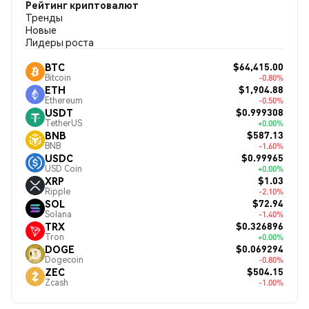
Рейтинг криптовалют
Тренды
Новые
Лидеры роста
$64,415.00
BTC
Bitcoin
-0.80%
$1,904.88
ETH
Ethereum
-0.50%
$0.999308
USDT
TetherUS
+0.00%
$587.13
BNB
BNB
-1.60%
$0.99965
USDC
USD Coin
+0.00%
$1.03
XRP
Ripple
-2.10%
$72.94
SOL
Solana
-1.40%
$0.326896
TRX
Tron
+0.00%
$0.069294
DOGE
Dogecoin
-0.80%
$504.15
ZEC
Zcash
-1.00%