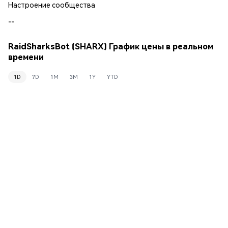
Настроение сообщества
--
RaidSharksBot (SHARX) График цены в реальном
времени
1D
7D
1M
3M
1Y
YTD