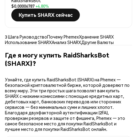
RaidSharksBot
$0.00006787
+4.80%
Купить SHARX сейчас
3 Шага Руководство
Почему Phemex
Хранение SHARX
Использование SHARX
Анализ SHARX
Другие Валюты
Где я могу купить RaidSharksBot
(SHARX)?
Узнайте, где купить RaidSharksBot (SHARX) на Phemex —
безопасной криптовалютной бирже, которой доверяют по
всему миру. Эти три простых шага позволят вам купить
SHARX с низкими комиссиями с помощью кредитных карт,
дебетовых карт, банковских переводов или сторонних
сервисов — без минимальных сумм и лишних хлопот.
Благодаря двухфакторной аутентификации (2FA),
проверкам резервов и защите от фишинга, Phemex — это
самое безопасное место для покупки RaidSharksBot и
лучшее место для покупки RaidSharksBot онлайн.