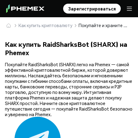
Зарегистрироваться
Как купить криптовалюту
Покупайте и храните RaidSharksBot (SHARX) безопасно
Как купить RaidSharksBot (SHARX) на
Phemex
Покупайте RaidSharksBot (SHARX) легко на Phemex — самой
эффективной криптовалютной бирже, которой доверяют
миллионы. Наслаждайтесь безопасными и мгновенными
покупками с гибкими способами оплаты, включая кредитные
карты, банковские переводы, сторонние сервисы и P2P
торговлю, доступную по всему миру. Интуитивная
платформа Phemex и надежная защита делают покупку
SHARX простой. Начните свое криптовалютное
путешествие сегодня — покупайте RaidSharksBot безопасно
и уверенно на Phemex.