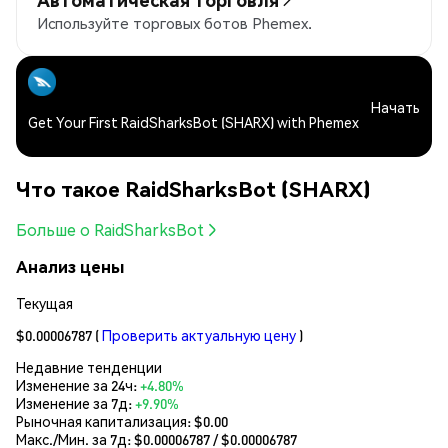
Используйте торговых ботов Phemex.
Начать
Get Your First RaidSharksBot (SHARX) with Phemex
Что такое RaidSharksBot (SHARX)
Больше о RaidSharksBot
Анализ цены
Текущая
$0.00006787
(
Проверить актуальную цену
)
Недавние тенденции
Изменение за 24ч:
+4.80%
Изменение за 7д:
+9.90%
Рыночная капитализация:
$0.00
Макс./Мин. за 7д: $
0.00006787
/ $
0.00006787