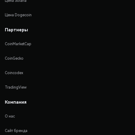
Цена Solana
Цена Dogecoin
Партнеры
CoinMarketCap
CoinGecko
Coincodex
TradingView
Компания
О нас
Сайт бренда