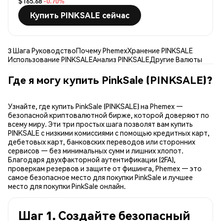
$165.68
-0.70%
Купить PINKSALE сейчас
3 Шага Руководство
Почему Phemex
Хранение PINKSALE
Использование PINKSALE
Анализ PINKSALE
Другие Валюты
Где я могу купить PinkSale (PINKSALE)?
Узнайте, где купить PinkSale (PINKSALE) на Phemex —
безопасной криптовалютной бирже, которой доверяют по
всему миру. Эти три простых шага позволят вам купить
PINKSALE с низкими комиссиями с помощью кредитных карт,
дебетовых карт, банковских переводов или сторонних
сервисов — без минимальных сумм и лишних хлопот.
Благодаря двухфакторной аутентификации (2FA),
проверкам резервов и защите от фишинга, Phemex — это
самое безопасное место для покупки PinkSale и лучшее
место для покупки PinkSale онлайн.
Шаг 1. Создайте безопасный