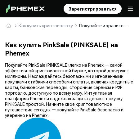
Зарегистрироваться
Как купить криптовалюту
Покупайте и храните PinkSale (PINKSALE) безопасно
Как купить PinkSale (PINKSALE) на
Phemex
Покупайте PinkSale (PINKSALE) легко на Phemex — самой
эффективной криптовалютной бирже, которой доверяют
миллионы. Наслаждайтесь безопасными и мгновенными
покупками с гибкими способами оплаты, включая кредитные
карты, банковские переводы, сторонние сервисы и P2P
торговлю, доступную по всему миру. Интуитивная
платформа Phemex и надежная защита делают покупку
PINKSALE простой. Начните свое криптовалютное
путешествие сегодня — покупайте PinkSale безопасно и
уверенно на Phemex.