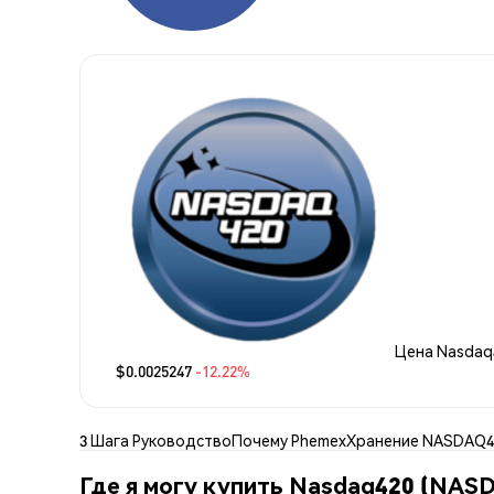
Цена Nasdaq
$0.0025247
-12.22%
3 Шага Руководство
Почему Phemex
Хранение NASDAQ4
Где я могу купить Nasdaq420 (NAS