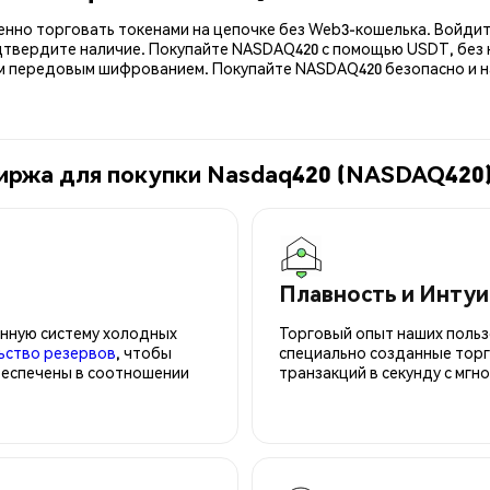
енно торговать токенами на цепочке без Web3-кошелька. Войдит
дтвердите наличие. Покупайте NASDAQ420 с помощью USDT, без 
передовым шифрованием. Покупайте NASDAQ420 безопасно и нач
биржа для покупки Nasdaq420 (NASDAQ420
Плавность и Инту
нную систему холодных
Торговый опыт наших польз
ьство резервов
, чтобы
специально созданные торг
беспечены в соотношении
транзакций в секунду с мгн