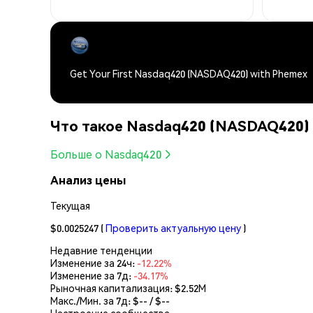
Get Your First Nasdaq420 (NASDAQ420) with Phemex
Что такое Nasdaq420 (NASDAQ420)
Больше о Nasdaq420
Анализ цены
Текущая
$0.0025247
(
Проверить актуальную цену
)
Недавние тенденции
Изменение за 24ч:
-12.22%
Изменение за 7д:
-34.17%
Рыночная капитализация:
$2.52M
Макс./Мин. за 7д: $
--
/ $
--
Настроение сообщества