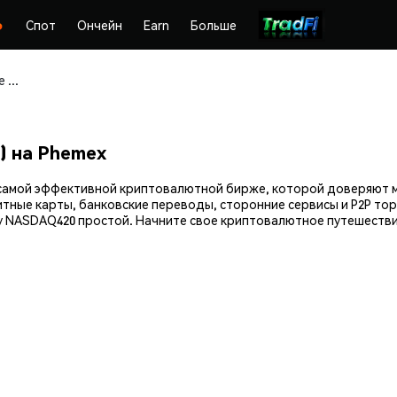
Спот
Ончейн
Earn
Больше
Покупайте и храните Nasdaq420 (NASDAQ420) безопасно
) на Phemex
— самой эффективной криптовалютной бирже, которой доверяют 
итные карты, банковские переводы, сторонние сервисы и P2P тор
 NASDAQ420 простой. Начните свое криптовалютное путешестви