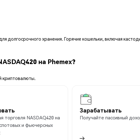
ля долгосрочного хранения. Горячие кошельки, включая кастод
 NASDAQ420 на Phemex?
й криптовалюты.
овать
Зарабатывать
ая торговля NASDAQ420 на
Получайте пассивный дохо
 спотовых и фьючерсных
х