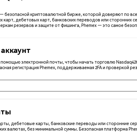
x — безопасной криптовалютной бирже, которой доверяют по всем
 карт, дебетовых карт, банковских переводов или сторонних се
еркам резервов и защите от фишинга, Phemex — это самое безоп
 аккаунт
 с помощью электронной почты, чтобы начать торговлю Nasdaq42
асная регистрация Phemex, поддерживаемая 2FA и проверкой рез
аты
арты, дебетовые карты, банковские переводы или сторонние сер
ких валютах, без минимальной суммы. Безопасная платформа Ph