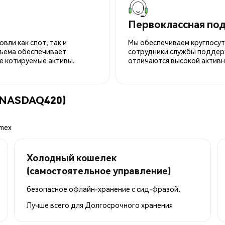
Первоклассная по
вли как спот, так и
Мы обеспечиваем круглосу
ъема обеспечивает
сотрудники службы поддерж
е котируемые активы.
отличаются высокой активн
 (NASDAQ420)
mex
Холодный кошелек
(самостоятельное управление)
безопасное офлайн-хранение с сид-фразой.
Лучше всего для
Долгосрочного хранения