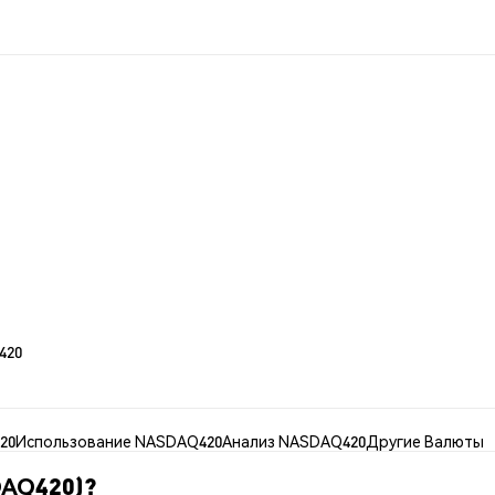
420
20
Использование NASDAQ420
Анализ NASDAQ420
Другие Валюты
DAQ420)?