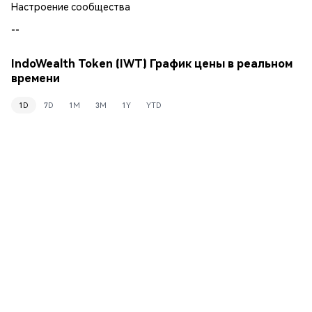
Настроение сообщества
--
IndoWealth Token (IWT) График цены в реальном
времени
1D
7D
1M
3M
1Y
YTD