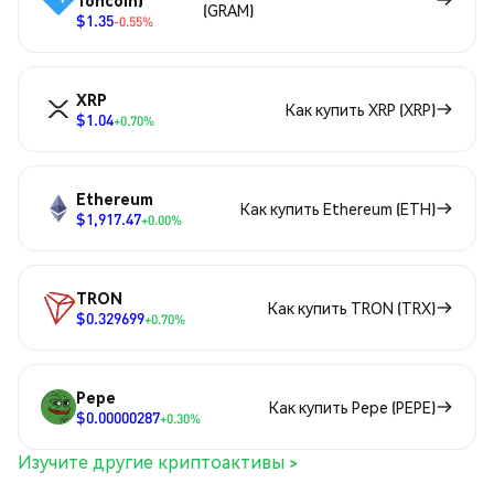
Toncoin)
(GRAM)
$1.35
-0.55%
XRP
Как купить XRP (XRP)
$1.04
+0.70%
Ethereum
Как купить Ethereum (ETH)
$1,917.47
+0.00%
TRON
Как купить TRON (TRX)
$0.329699
+0.70%
Pepe
Как купить Pepe (PEPE)
$0.00000287
+0.30%
Изучите другие криптоактивы >