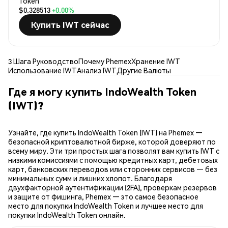
Token
$0.328513
+0.00%
Купить IWT сейчас
3 Шага Руководство
Почему Phemex
Хранение IWT
Использование IWT
Анализ IWT
Другие Валюты
Где я могу купить IndoWealth Token
(IWT)?
Узнайте, где купить IndoWealth Token (IWT) на Phemex —
безопасной криптовалютной бирже, которой доверяют по
всему миру. Эти три простых шага позволят вам купить IWT с
низкими комиссиями с помощью кредитных карт, дебетовых
карт, банковских переводов или сторонних сервисов — без
минимальных сумм и лишних хлопот. Благодаря
двухфакторной аутентификации (2FA), проверкам резервов
и защите от фишинга, Phemex — это самое безопасное
место для покупки IndoWealth Token и лучшее место для
покупки IndoWealth Token онлайн.