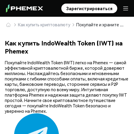
Зарегистрироваться
Как купить криптовалюту
Покупайте и храните IndoWealth Token (IWT) безопасно
Как купить IndoWealth Token (IWT) на
Phemex
Покупайте IndoWealth Token (IWT) легко на Phemex — самой
эффективной криптовалютной бирже, которой доверяют
миллионы. Наслаждайтесь безопасными и мгновенными
покупками с гибкими способами оплаты, включая кредитные
карты, банковские переводы, сторонние сервисы и P2P
торговлю, доступную по всему миру. Интуитивная
платформа Phemex и надежная защита делают покупку IWT
простой. Начните свое криптовалютное путешествие
сегодня — покупайте IndoWealth Token безопасно и
уверенно на Phemex.