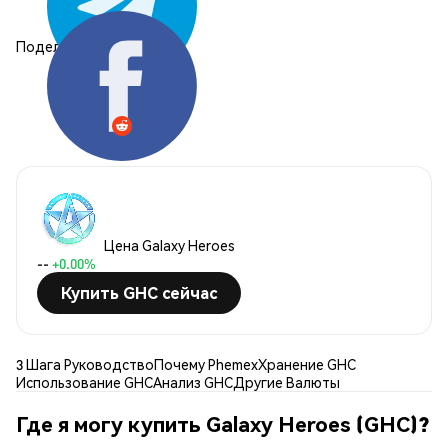
Поделиться:
Цена Galaxy Heroes
--
+0.00%
Купить GHC сейчас
3 Шага Руководство
Почему Phemex
Хранение GHC
Использование GHC
Анализ GHC
Другие Валюты
Где я могу купить Galaxy Heroes (GHC)?