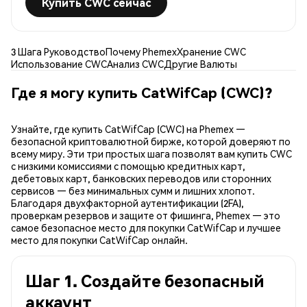
Купить CWC сейчас
3 Шага Руководство
Почему Phemex
Хранение CWC
Использование CWC
Анализ CWC
Другие Валюты
Где я могу купить CatWifCap (CWC)?
Узнайте, где купить CatWifCap (CWC) на Phemex —
безопасной криптовалютной бирже, которой доверяют по
всему миру. Эти три простых шага позволят вам купить CWC
с низкими комиссиями с помощью кредитных карт,
дебетовых карт, банковских переводов или сторонних
сервисов — без минимальных сумм и лишних хлопот.
Благодаря двухфакторной аутентификации (2FA),
проверкам резервов и защите от фишинга, Phemex — это
самое безопасное место для покупки CatWifCap и лучшее
место для покупки CatWifCap онлайн.
Шаг 1. Создайте безопасный
аккаунт