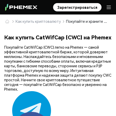
Зарегистрироваться
Как купить криптовалюту
Покупайте и храните CatWifCap (CWC) безопасно
Как купить CatWifCap (CWC) на Phemex
Покупайте CatWifCap (CWC) легко на Phemex — самой
эффективной криптовалютной бирже, которой доверяют
миллионы. Наслаждайтесь безопасными и мгновенными
покупками с гибкими способами оплаты, включая кредитные
карты, банковские переводы, сторонние сервисы и P2P
торговлю, доступную по всему миру. Интуитивная
платформа Phemex и надежная защита делают покупку CWC
простой. Начните свое криптовалютное путешествие
сегодня — покупайте CatWifCap безопасно и уверенно на
Phemex.