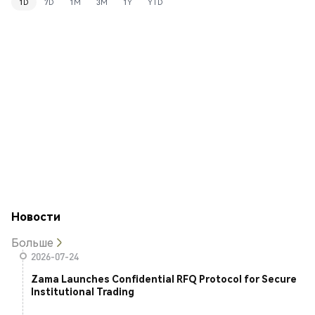
1D
7D
1M
3M
1Y
YTD
Новости
Больше
2026-07-24
Zama Launches Confidential RFQ Protocol for Secure
Institutional Trading