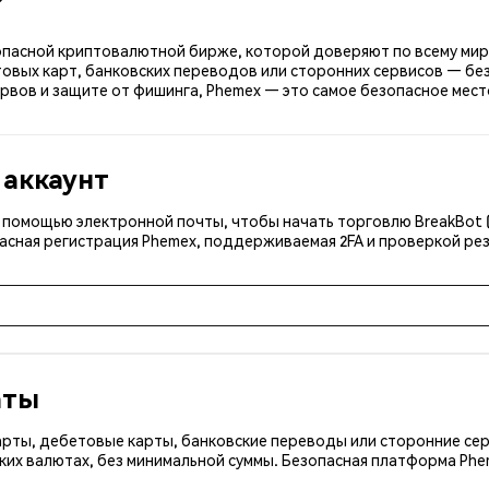
зопасной криптовалютной бирже, которой доверяют по всему миру
овых карт, банковских переводов или сторонних сервисов — без
рвов и защите от фишинга, Phemex — это самое безопасное место
 аккаунт
с помощью электронной почты, чтобы начать торговлю BreakBot 
асная регистрация Phemex, поддерживаемая 2FA и проверкой рез
аты
арты, дебетовые карты, банковские переводы или сторонние сер
ких валютах, без минимальной суммы. Безопасная платформа Ph