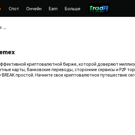
Спот
Ончейн
Earn
Больше
Покупайте и храните BreakBot (BREAK) безопасно
hemex
й эффективной криптовалютной бирже, которой доверяют милли
итные карты, банковские переводы, сторонние сервисы и P2P тор
 BREAK простой. Начните свое криптовалютное путешествие сего