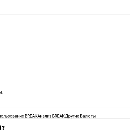
ot
пользование BREAK
Анализ BREAK
Другие Валюты
)?