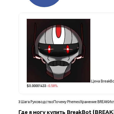
Цена BreakB
$0.00001433
-0.58%
3 Шага Руководство
Почему Phemex
Хранение BREAK
Ис
Где я могу купить BreakBot (BREAK