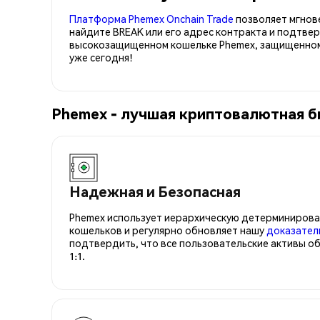
Платформа Phemex Onchain Trade
позволяет мгнов
найдите BREAK или его адрес контракта и подтве
высокозащищенном кошельке Phemex, защищенном 
уже сегодня!
Phemex - лучшая криптовалютная б
Надежная и Безопасная
Phemex использует иерархическую детерминирова
кошельков и регулярно обновляет нашу
доказател
подтвердить, что все пользовательские активы о
1:1.