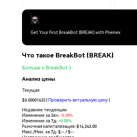
Get Your First BreakBot (BREAK) with Phemex
Что такое BreakBot (BREAK)
Больше о BreakBot
Анализ цены
Текущая
$0.00001433
(
Проверить актуальную цену
)
Недавние тенденции
Изменение за 24ч:
-0.58%
Изменение за 7д:
+0.00%
Рыночная капитализация:
$14,242.00
Макс./Мин. за 7д: $
--
/ $
--
Настроение сообщества