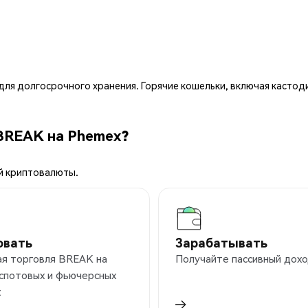
ля долгосрочного хранения. Горячие кошельки, включая кастод
BREAK на Phemex?
й криптовалюты.
овать
Зарабатывать
ая торговля BREAK на
Получайте пассивный дохо
 спотовых и фьючерсных
х