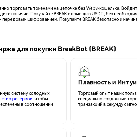
енно торговать токенами на цепочке без Web3-кошелька. Войдит
рдите наличие. Покупайте BREAK с помощью USDT, без необходим
передовым шифрованием. Покупайте BREAK безопасно и начинай
иржа для покупки BreakBot (BREAK)
Плавность и Инту
нную систему холодных
Торговый опыт наших польз
ьство резервов
, чтобы
специально созданные торг
беспечены в соотношении
транзакций в секунду с мгн