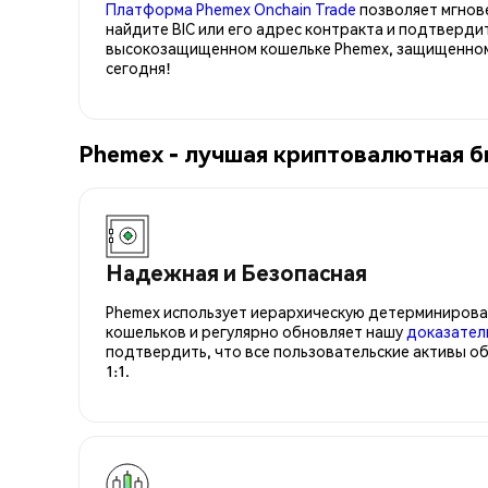
Платформа Phemex Onchain Trade
позволяет мгнов
найдите BIC или его адрес контракта и подтверди
высокозащищенном кошельке Phemex, защищенном п
сегодня!
Phemex - лучшая криптовалютная б
Надежная и Безопасная
Phemex использует иерархическую детерминирова
кошельков и регулярно обновляет нашу
доказател
подтвердить, что все пользовательские активы о
1:1.