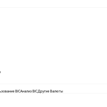
m
ьзование BIC
Анализ BIC
Другие Валюты