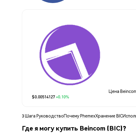
Цена Beinco
$0.00514127
+0.10%
3 Шага Руководство
Почему Phemex
Хранение BIC
Испол
Где я могу купить Beincom (BIC)?