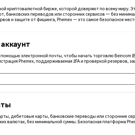
асной криптовалютной бирже, которой доверяют по всему миру. Эт
т, банковских переводов или сторонних сервисов — без минимал
рвов и защите от фишинга, Phemex — это самое безопасное место
 аккаунт
с помощью электронной почты, чтобы начать торговлю Beincom (
истрация Phemex, поддерживаемая 2FA и проверкой резервов, за
аты
арты, дебетовые карты, банковские переводы или сторонние сер
ких валютах, без минимальной суммы. Безопасная платформа Ph