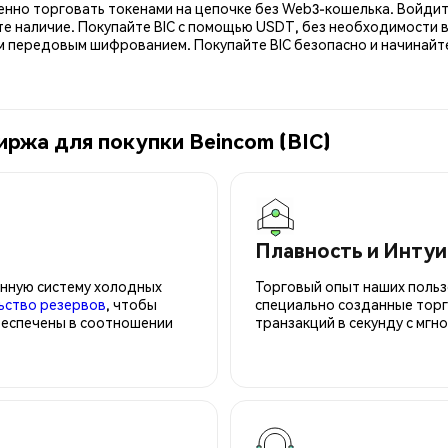
енно торговать токенами на цепочке без Web3-кошелька. Войдит
те наличие. Покупайте BIC с помощью USDT, без необходимости в
ередовым шифрованием. Покупайте BIC безопасно и начинайте т
иржа для покупки Beincom (BIC)
Плавность и Инту
нную систему холодных
Торговый опыт наших польз
ьство резервов
, чтобы
специально созданные торг
беспечены в соотношении
транзакций в секунду с мгн