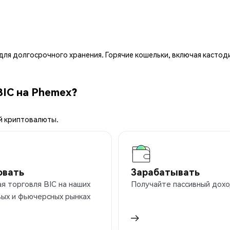
ля долгосрочного хранения. Горячие кошельки, включая кастод
BIC на Phemex?
й криптовалюты.
овать
Зарабатывать
я торговля BIC на наших
Получайте пассивный дохо
ых и фьючерсных рынках