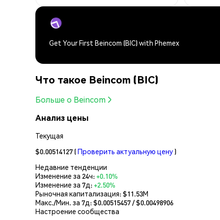
Get Your First Beincom (BIC) with Phemex
Что такое Beincom (BIC)
Больше о Beincom
Анализ цены
Текущая
$0.00514127
(
Проверить актуальную цену
)
Недавние тенденции
Изменение за 24ч:
+0.10%
Изменение за 7д:
+2.50%
Рыночная капитализация:
$11.53M
Макс./Мин. за 7д: $
0.00515457
/ $
0.00498906
Настроение сообщества