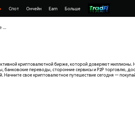
Спот
Ончейн
Earn
Больше
Покупайте и храните Beincom (BIC) безопасно
ффективной криптовалютной бирже, которой доверяют миллионы.
ы, банковские переводы, сторонние сервисы и P2P торговлю, до
й. Начните свое криптовалютное путешествие сегодня — покупай