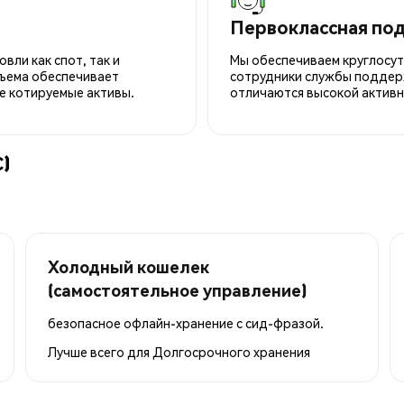
Первоклассная по
вли как спот, так и
Мы обеспечиваем круглосу
ъема обеспечивает
сотрудники службы поддерж
е котируемые активы.
отличаются высокой активн
C)
Холодный кошелек
(самостоятельное управление)
безопасное офлайн-хранение с сид-фразой.
Лучше всего для
Долгосрочного хранения