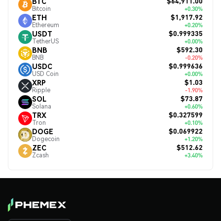
$64,911.00
BTC
Bitcoin
+0.30%
$1,917.92
ETH
Ethereum
+0.20%
$0.999335
USDT
TetherUS
+0.00%
$592.30
BNB
BNB
-0.20%
$0.999636
USDC
USD Coin
+0.00%
$1.03
XRP
Ripple
-1.90%
$73.87
SOL
Solana
+0.60%
$0.327599
TRX
Tron
+0.10%
$0.069922
DOGE
Dogecoin
+1.20%
$512.62
ZEC
Zcash
+3.40%