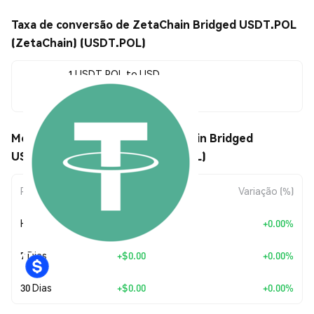
Taxa de conversão de ZetaChain Bridged USDT.POL
(ZetaChain) (USDT.POL)
1 USDT.POL to USD
$0.989328
Movimentos de preço de ZetaChain Bridged
USDT.POL (ZetaChain) (USDT.POL)
Período
Variação do Valor
Variação (%)
Hoje
+
$0.00
+0.00%
7 Dias
+
$0.00
+0.00%
30 Dias
+
$0.00
+0.00%