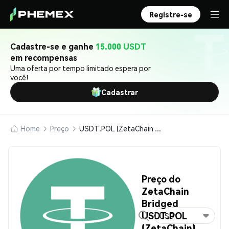
Registre-se
Cadastre-se e ganhe
15.000 USDT
em recompensas
Uma oferta por tempo limitado espera por
você!
Cadastrar
Home
Preço
USDT.POL (ZetaChain Bridged USDT.POL (ZetaChain))
Preço do
ZetaChain
Bridged
USDT.POL
USD
(ZetaChain)