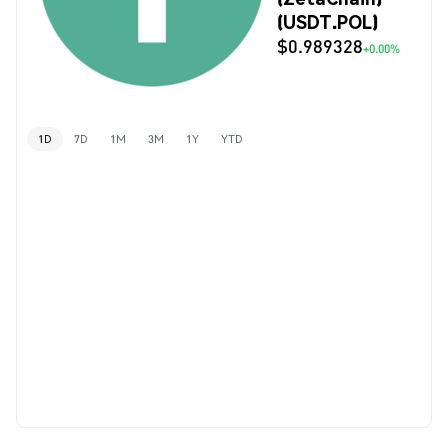
(USDT.POL)
$0.989328
+0.00%
1D
7D
1M
3M
1Y
YTD