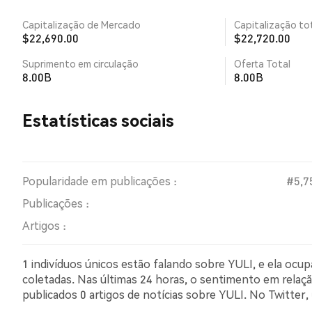
Capitalização de Mercado
Capitalização tot
$22,690.00
$22,720.00
Suprimento em circulação
Oferta Total
8.00B
8.00B
Estatísticas sociais
Popularidade em publicações :
#5,7
Publicações :
Artigos :
1 indivíduos únicos estão falando sobre YULI, e ela oc
coletadas. Nas últimas 24 horas, o sentimento em relação
publicados 0 artigos de notícias sobre YULI. No Twitte
comparação com 0.00% dos tweets com sentimento pess