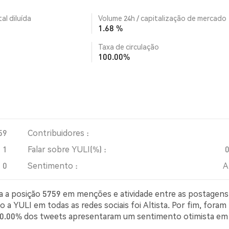
al diluída
Volume 24h / capitalização de mercado
1.68 %
Taxa de circulação
100.00%
59
Contribuidores :
1
Falar sobre YULI(%) :
0
Sentimento :
A
upa a posição 5759 em menções e atividade entre as postagens
 a YULI em todas as redes sociais foi Altista. Por fim, foram
r, 0.00% dos tweets apresentaram um sentimento otimista em
imista sobre YULI. 100.00% dos tweets foram neutros em