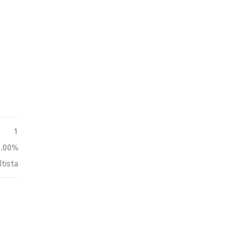
1
0.00%
ltista