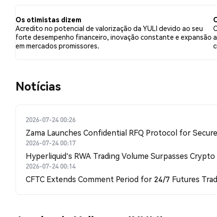
relação a YULI. Esses sentimentos são baseados em 1 t
Os otimistas dizem
O
Acredito no potencial de valorização da YULI devido ao seu
O
forte desempenho financeiro, inovação constante e expansão
a
em mercados promissores.
c
​​Notícias​​
2026-07-24 00:26
Zama Launches Confidential RFQ Protocol for Secure 
2026-07-24 00:17
Hyperliquid's RWA Trading Volume Surpasses Crypto
2026-07-24 00:14
CFTC Extends Comment Period for 24/7 Futures Trad