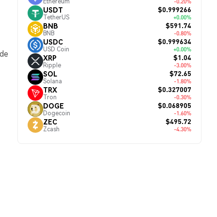
Ethereum
-0.20%
$0.999266
USDT
TetherUS
+0.00%
$591.74
BNB
BNB
-0.80%
$0.999634
USDC
USD Coin
+0.00%
 de
$1.04
XRP
Ripple
-3.00%
$72.65
SOL
Solana
-1.80%
$0.327007
TRX
Tron
-0.30%
$0.068905
DOGE
Dogecoin
-1.60%
$495.72
ZEC
Zcash
-4.30%