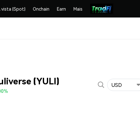
 vista (Spot)
Onchain
Earn
Mais
uliverse (YULI)
USD
00%