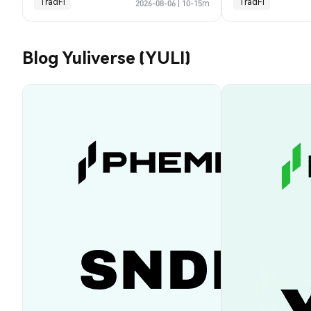
TradFi
TradFi
2026-08-06
|
10-15m
Blog Yuliverse (YULI)