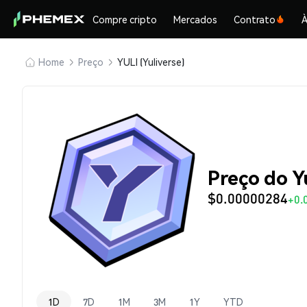
Compre cripto
Mercados
Contrato
À
Home
Preço
YULI (Yuliverse)
Preço do Y
$0.00000284
+0.
1D
7D
1M
3M
1Y
YTD