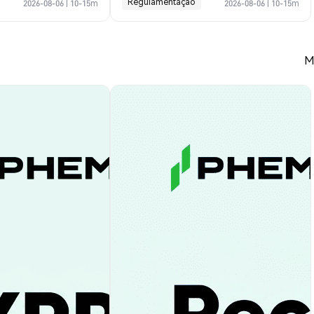
Regulamentação
2026-08-06
|
10-15m
2026-08-06
|
10-15m
M