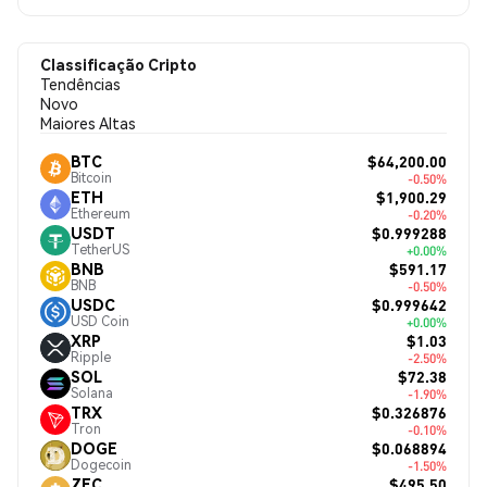
Classificação Cripto
Tendências
Novo
Maiores Altas
$64,200.00
BTC
Bitcoin
-0.50%
$1,900.29
ETH
Ethereum
-0.20%
$0.999288
USDT
TetherUS
+0.00%
$591.17
BNB
BNB
-0.50%
$0.999642
USDC
USD Coin
+0.00%
$1.03
XRP
Ripple
-2.50%
$72.38
SOL
Solana
-1.90%
$0.326876
TRX
Tron
-0.10%
$0.068894
DOGE
Dogecoin
-1.50%
$495.50
ZEC