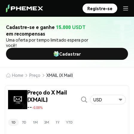
Registre-se
Cadastre-se e ganhe
15.000 USDT
em recompensas
Uma oferta por tempo limitado espera por
você!
Cadastrar
Home
Preço
XMAIL (X Mail)
Preço do X Mail
(XMAIL)
USD
--
-0.00%
1D
7D
1M
3M
1Y
YTD