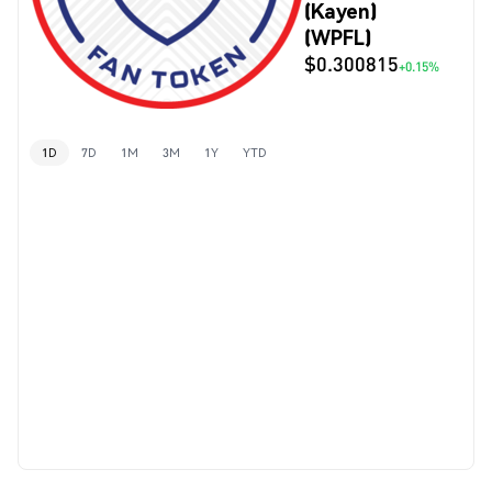
(Kayen)
(WPFL)
$0.300815
+0.15%
1D
7D
1M
3M
1Y
YTD