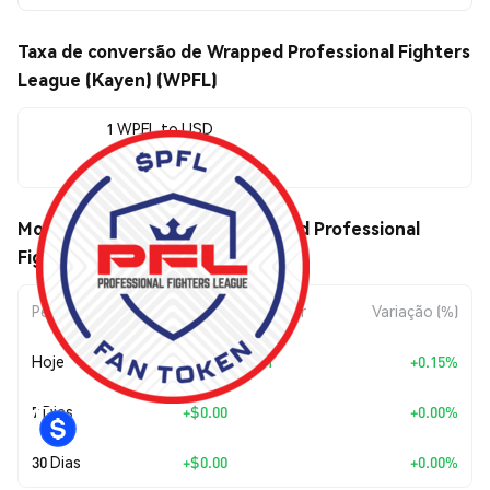
Taxa de conversão de Wrapped Professional Fighters
League (Kayen) (WPFL)
1 WPFL to USD
$0.300815
Movimentos de preço de Wrapped Professional
Fighters League (Kayen) (WPFL)
Período
Variação do Valor
Variação (%)
Hoje
+
$0.00046191
+0.15%
7 Dias
+
$0.00
+0.00%
30 Dias
+
$0.00
+0.00%