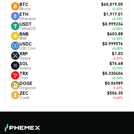
$65,019.00
BTC
Bitcoin
+0.60%
$1,917.01
ETH
Ethereum
+0.30%
$0.999234
USDT
TetherUS
+0.00%
$603.88
BNB
BNB
+0.30%
$0.999576
USDC
USD Coin
+0.00%
$1.03
XRP
Ripple
-0.40%
$76.68
SOL
Solana
+0.70%
$0.330404
TRX
Tron
+0.30%
$0.06989
DOGE
Dogecoin
-0.20%
$506.35
ZEC
Zcash
-0.40%