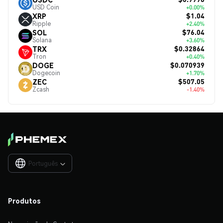
USD Coin
+0.00%
$1.04
XRP
Ripple
+2.40%
$76.04
SOL
Solana
+3.60%
$0.32864
TRX
Tron
+0.40%
$0.070939
DOGE
Dogecoin
+1.70%
$507.05
ZEC
Zcash
-1.40%
Português

Produtos