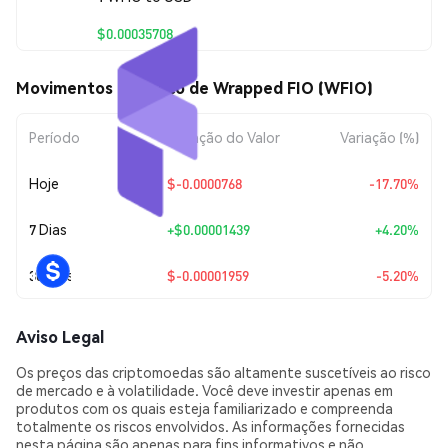
$0.00035708
Movimentos de preço de Wrapped FIO (WFIO)
Período
Variação do Valor
Variação (%)
Hoje
$-0.0000768
-17.70%
7 Dias
+
$0.00001439
+4.20%
30 Dias
$-0.00001959
-5.20%
Aviso Legal
Os preços das criptomoedas são altamente suscetíveis ao risco
de mercado e à volatilidade. Você deve investir apenas em
produtos com os quais esteja familiarizado e compreenda
totalmente os riscos envolvidos. As informações fornecidas
nesta página são apenas para fins informativos e não