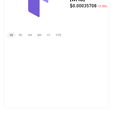
$0.00035708
-17.70%
1D
7D
1M
3M
1Y
YTD