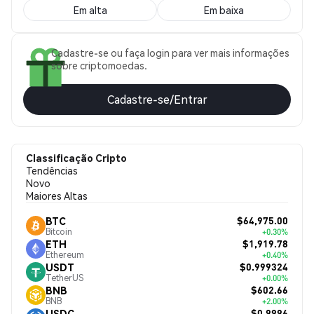
Em alta
Em baixa
Cadastre-se ou faça login para ver mais informações
sobre criptomoedas.
Cadastre-se/Entrar
Classificação Cripto
Tendências
Novo
Maiores Altas
$64,975.00
BTC
Bitcoin
+0.30%
$1,919.78
ETH
Ethereum
+0.40%
$0.999324
USDT
TetherUS
+0.00%
$602.66
BNB
BNB
+2.00%
$0.9996
USDC