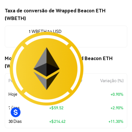
Taxa de conversão de Wrapped Beacon ETH
(WBETH)
1 WBETH to USD
$2,111.95
Movimentos de preço de Wrapped Beacon ETH
(WBETH)
Período
Variação do Valor
Variação (%)
Hoje
+
$18.84
+0.90%
7 Dias
+
$59.52
+2.90%
30 Dias
+
$214.42
+11.30%