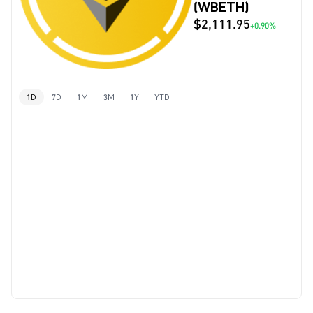
(WBETH)
$2,111.95
+0.90%
1D
7D
1M
3M
1Y
YTD