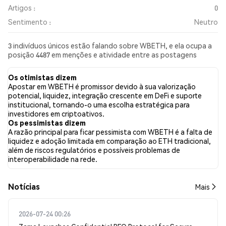
Artigos :
0
Sentimento :
Neutro
3 indivíduos únicos estão falando sobre WBETH, e ela ocupa a
posição 4487 em menções e atividade entre as postagens
coletadas. Nas últimas 24 horas, o sentimento em relação a
WBETH em todas as redes sociais foi Neutro. Por fim, foram
Os otimistas dizem
publicados 0 artigos de notícias sobre WBETH. No Twitter,
Apostar em WBETH é promissor devido à sua valorização
0.00% dos tweets apresentaram um sentimento otimista em
potencial, liquidez, integração crescente em DeFi e suporte
comparação com 0.00% dos tweets com sentimento pessimista
institucional, tornando-o uma escolha estratégica para
sobre WBETH. 100.00% dos tweets foram neutros em relação a
investidores em criptoativos.
WBETH. Esses sentimentos são baseados em 3 tweets.
Os pessimistas dizem
A razão principal para ficar pessimista com WBETH é a falta de
liquidez e adoção limitada em comparação ao ETH tradicional,
além de riscos regulatórios e possíveis problemas de
interoperabilidade na rede.
​​Notícias​​
Mais
2026-07-24 00:26