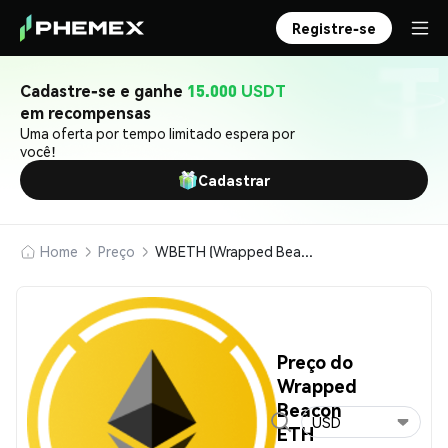
Registre-se
Cadastre-se e ganhe
15.000 USDT
em recompensas
Uma oferta por tempo limitado espera por
você!
Cadastrar
Home
Preço
WBETH (Wrapped Beacon ETH)
Preço do
Wrapped
Beacon
USD
ETH