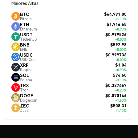
Maiores Altas
$64,991.00
BTC
Bitcoin
+1.10%
$1,916.65
ETH
Ethereum
+0.90%
$0.999526
USDT
TetherUS
+0.00%
$592.98
BNB
BNB
+0.00%
$0.999736
USDC
USD Coin
+0.00%
$1.04
XRP
Ripple
+0.90%
$74.60
SOL
Solana
+3.10%
$0.327467
TRX
Tron
+0.20%
$0.070146
DOGE
Dogecoin
+1.60%
$508.31
ZEC
Zcash
+1.10%