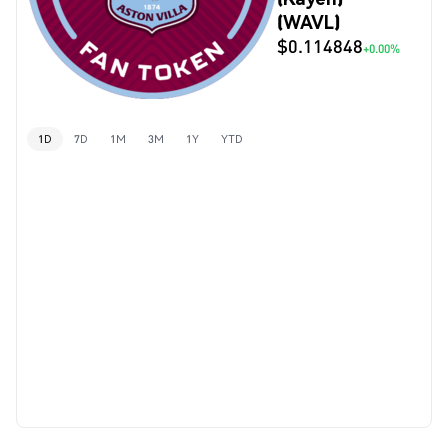
(WAVL)
$0.114848
+0.00%
1D
7D
1M
3M
1Y
YTD