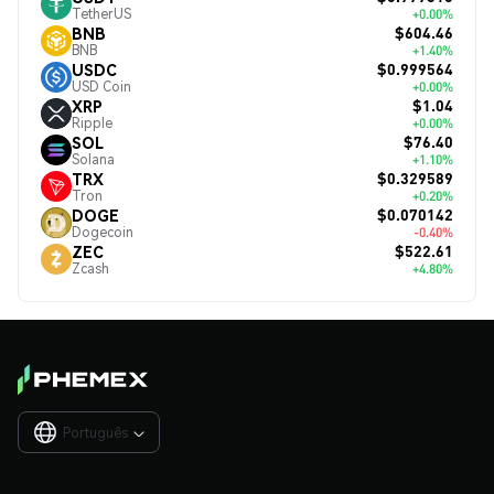
TetherUS
+0.00%
$604.46
BNB
BNB
+1.40%
$0.999564
USDC
USD Coin
+0.00%
$1.04
XRP
Ripple
+0.00%
$76.40
SOL
Solana
+1.10%
$0.329589
TRX
Tron
+0.20%
$0.070142
DOGE
Dogecoin
-0.40%
$522.61
ZEC
Zcash
+4.80%
Português
