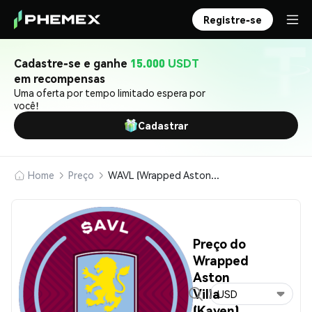
Registre-se
Cadastre-se e ganhe
15.000 USDT
em recompensas
Uma oferta por tempo limitado espera por
você!
Cadastrar
Home
Preço
WAVL (Wrapped Aston Villa (Kayen))
Preço do
Wrapped
Aston
Villa
USD
(Kayen)