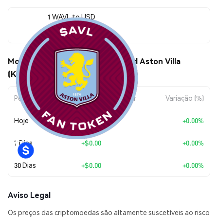
1 WAVL to USD
$0.114848
Movimentos de preço de Wrapped Aston Villa
(Kayen) (WAVL)
Período
Variação do Valor
Variação (%)
Hoje
+
$0.00
+0.00%
7 Dias
+
$0.00
+0.00%
30 Dias
+
$0.00
+0.00%
Aviso Legal
Os preços das criptomoedas são altamente suscetíveis ao risco