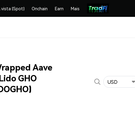
 vista (Spot)
Onchain
Earn
Mais
Wrapped Aave
Lido GHO
USD
DOGHO)