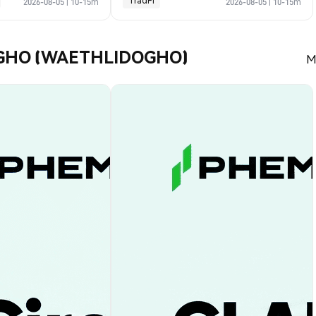
TradFi
2026-08-05
|
10-15m
2026-08-05
|
10-15m
o GHO (WAETHLIDOGHO)
M