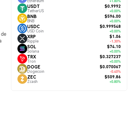
Ethereum
+1.80%
$0.9992
USDT
TetherUS
+0.00%
$596.00
BNB
BNB
+0.00%
$0.999548
USDC
USD Coin
+0.00%
 de
$1.06
XRP
a
Ripple
-1.30%
$74.10
SOL
Solana
+0.00%
$0.327237
TRX
Tron
+0.00%
$0.070067
DOGE
Dogecoin
-0.40%
$509.86
ZEC
Zcash
+0.80%