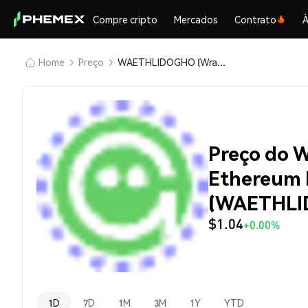
Compre cripto
Mercados
Contrato
À
Home
Preço
WAETHLIDOGHO (Wrapped Aave Ethereum Lido GHO)
Preço do 
Ethereum 
(WAETHLI
$1.04
+0.00%
1D
7D
1M
3M
1Y
YTD