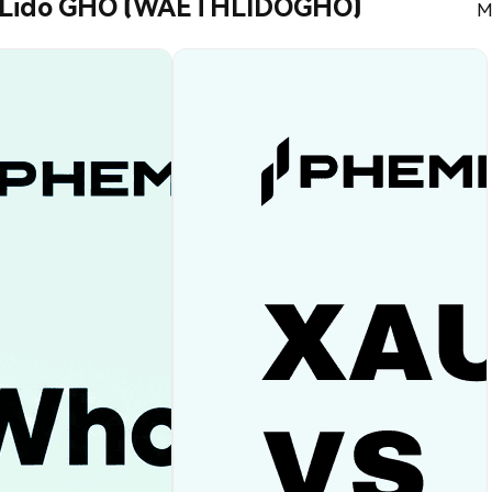
 Lido GHO (WAETHLIDOGHO)
M