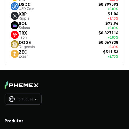
$0.999593
USDC
USD Coin
+0.00%
$1.06
XRP
Ripple
-1.10%
$73.94
SOL
Solana
+0.00%
$0.327116
TRX
Tron
+0.00%
$0.069938
DOGE
Dogecoin
-0.30%
$511.53
ZEC
Zcash
+2.70%
Português

Produtos