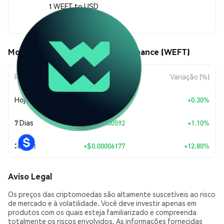
1 WEFT to USD
$0.00054431
Movimentos de preço de Weft Finance (WEFT)
Período
Variação do Valor
Variação (%)
Hoje
+
$0.00000163
+0.30%
7 Dias
+
$0.00000592
+1.10%
30 Dias
+
$0.00006177
+12.80%
Aviso Legal
Os preços das criptomoedas são altamente suscetíveis ao risco
de mercado e à volatilidade. Você deve investir apenas em
produtos com os quais esteja familiarizado e compreenda
totalmente os riscos envolvidos. As informações fornecidas