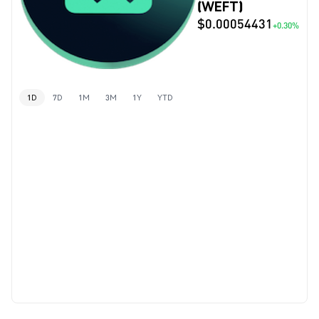
(WEFT)
$0.00054431
+0.30%
1D
7D
1M
3M
1Y
YTD