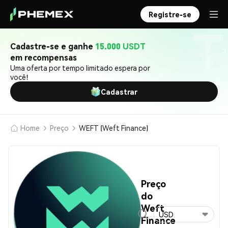
Registre-se
Cadastre-se e ganhe
15.000 USDT
em recompensas
Uma oferta por tempo limitado espera por
você!
Cadastrar
Home
Preço
WEFT (Weft Finance)
Preço
do
Weft
USD
Finance