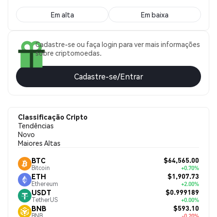
Em alta
Em baixa
Cadastre-se ou faça login para ver mais informações
sobre criptomoedas.
Cadastre-se/Entrar
Classificação Cripto
Tendências
Novo
Maiores Altas
$64,565.00
BTC
Bitcoin
+0.70%
$1,907.73
ETH
Ethereum
+2.00%
$0.999189
USDT
TetherUS
+0.00%
$593.10
BNB
BNB
-0.20%