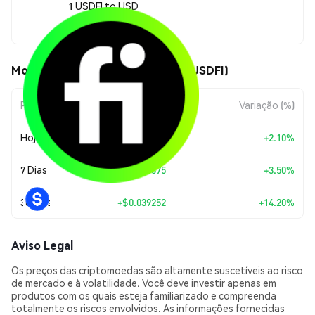
1 USDFI to USD
$0.315677
Movimentos de preço de USDFI (USDFI)
Período
Variação do Valor
Variação (%)
Hoje
+
$0.00649287
+2.10%
7 Dias
+
$0.010675
+3.50%
30 Dias
+
$0.039252
+14.20%
Aviso Legal
Os preços das criptomoedas são altamente suscetíveis ao risco
de mercado e à volatilidade. Você deve investir apenas em
produtos com os quais esteja familiarizado e compreenda
totalmente os riscos envolvidos. As informações fornecidas