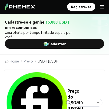
Registre-se
Cadastre-se e ganhe
15.000 USDT
em recompensas
Uma oferta por tempo limitado espera por
você!
Cadastrar
Home
Preço
USDFI (USDFI)
Preço
do
USDFI
USD
(USDFI)