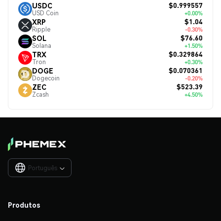
$0.999557
USDC
USD Coin
+0.00%
$1.04
XRP
Ripple
-0.30%
$76.60
SOL
Solana
+1.50%
$0.329864
TRX
Tron
+0.30%
$0.070361
DOGE
Dogecoin
-0.20%
$523.39
ZEC
Zcash
+4.50%
Português

Produtos