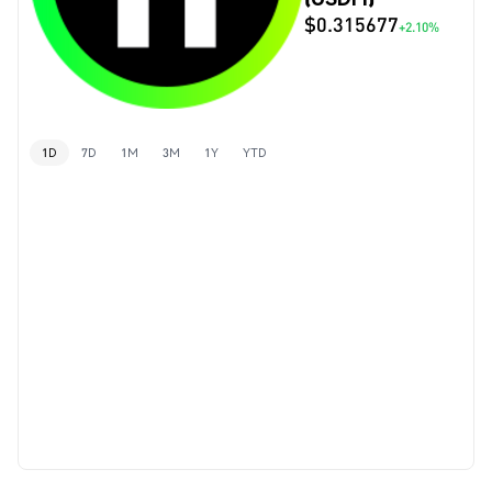
$0.315677
+2.10%
1D
7D
1M
3M
1Y
YTD