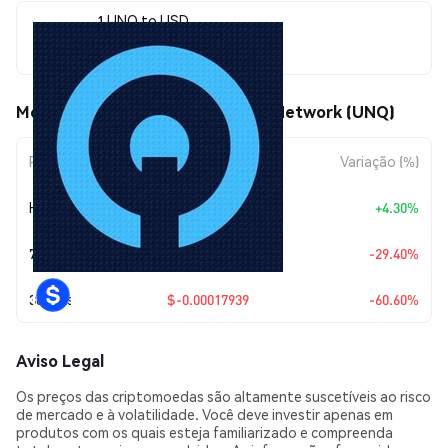
1 UNQ to USD
$0.00011663
Movimentos de preço de Unique Network (UNQ)
Período
Variação do Valor
Variação (%)
Hoje
+
$0.00000481
+4.30%
7 Dias
$-0.00004857
-29.40%
30 Dias
$-0.00017939
-60.60%
Aviso Legal
Os preços das criptomoedas são altamente suscetíveis ao risco
de mercado e à volatilidade. Você deve investir apenas em
produtos com os quais esteja familiarizado e compreenda