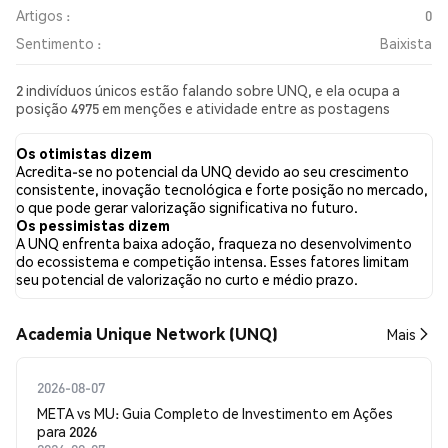
Artigos :
0
Sentimento :
Baixista
2 indivíduos únicos estão falando sobre UNQ, e ela ocupa a
posição 4975 em menções e atividade entre as postagens
coletadas. Nas últimas 24 horas, o sentimento em relação a
UNQ em todas as redes sociais foi Baixista. Por fim, foram
Os otimistas dizem
publicados 0 artigos de notícias sobre UNQ. No Twitter, 50.00%
Acredita-se no potencial da UNQ devido ao seu crescimento
dos tweets apresentaram um sentimento otimista em
consistente, inovação tecnológica e forte posição no mercado,
comparação com 0.00% dos tweets com sentimento pessimista
o que pode gerar valorização significativa no futuro.
sobre UNQ. 50.00% dos tweets foram neutros em relação a
Os pessimistas dizem
UNQ. Esses sentimentos são baseados em 2 tweets.
A UNQ enfrenta baixa adoção, fraqueza no desenvolvimento
do ecossistema e competição intensa. Esses fatores limitam
seu potencial de valorização no curto e médio prazo.
Academia Unique Network (UNQ)
Mais
2026-08-07
META vs MU: Guia Completo de Investimento em Ações
para 2026