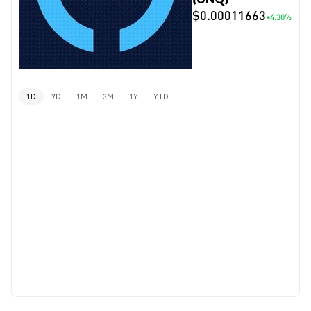
$0.00011663
+4.30%
1D
7D
1M
3M
1Y
YTD