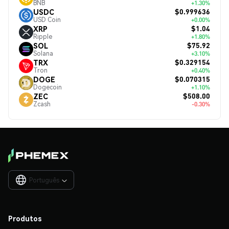
BNB
+1.30%
$0.999636
USDC
USD Coin
+0.00%
$1.04
XRP
Ripple
+1.80%
$75.92
SOL
Solana
+3.10%
$0.329154
TRX
Tron
+0.40%
$0.070315
DOGE
Dogecoin
+1.10%
$508.00
ZEC
Zcash
-0.30%
Português

Produtos