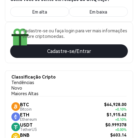
Em alta
Em baixa
Cadastre-se ou faça login para ver mais informações
sobre criptomoedas.
Cadastre-se/Entrar
Classificação Cripto
Tendências
Novo
Maiores Altas
$64,928.00
BTC
Bitcoin
+0.10%
$1,915.62
ETH
Ethereum
+0.10%
$0.999378
USDT
TetherUS
+0.00%
$603.14
BNB