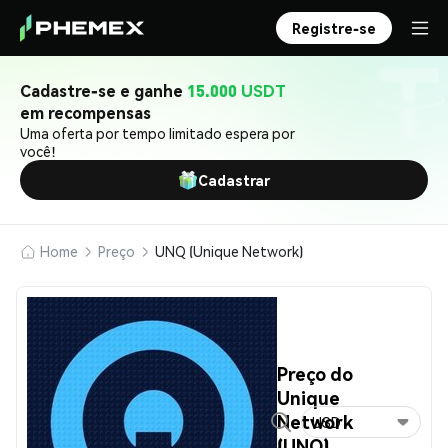
Registre-se
Cadastre-se e ganhe
15.000 USDT
em recompensas
Uma oferta por tempo limitado espera por
você!
Cadastrar
Home
Preço
UNQ (Unique Network)
Preço do
Unique
Network
USD
(UNQ)