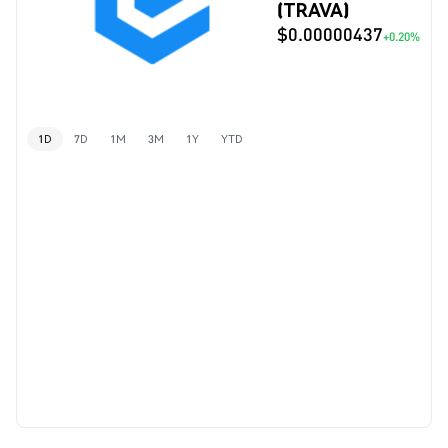
(TRAVA)
$0.00000437
+0.20%
1D
7D
1M
3M
1Y
YTD