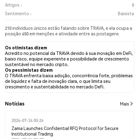
Artigos :
0
Sentimento :
Baixista
210 indivíduos únicos estão falando sobre TRAVA, e ela ocupa a
posição 650 em menções e atividade entre as postagens
coletadas. Nas últimas 24 horas, o sentimento em relação a
TRAVA em todas as redes sociais foi Baixista. Por fim, foram
Os otimistas dizem
publicados 0 artigos de notícias sobre TRAVA. No Twitter, 5.26%
Acredito no potencial da TRAVA devido à sua inovação em DeFi,
dos tweets apresentaram um sentimento otimista em
baixo risco, equipe experiente e possibilidade de crescimento
comparação com 6.88% dos tweets com sentimento pessimista
sustentável no mercado cripto.
sobre TRAVA. 87.85% dos tweets foram neutros em relação a
Os pessimistas dizem
TRAVA. Esses sentimentos são baseados em 250 tweets.
O TRAVA enfrenta baixa adoção, concorrência forte, problemas
de liquidez e falta de inovação clara, o que limita seu
crescimento e sustentabilidade no mercado DeFi.
​​Notícias​​
Mais
2026-07-24 00:26
Zama Launches Confidential RFQ Protocol for Secure
Institutional Trading