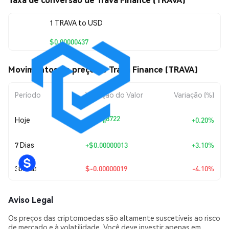
1 TRAVA to USD
$0.00000437
Movimentos de preço de Trava Finance (TRAVA)
Período
Variação do Valor
Variação (%)
+
$0.0
8722
Hoje
+0.20%
8
7 Dias
+
$0.00000013
+3.10%
30 Dias
$-0.00000019
-4.10%
Aviso Legal
Os preços das criptomoedas são altamente suscetíveis ao risco
de mercado e à volatilidade. Você deve investir apenas em