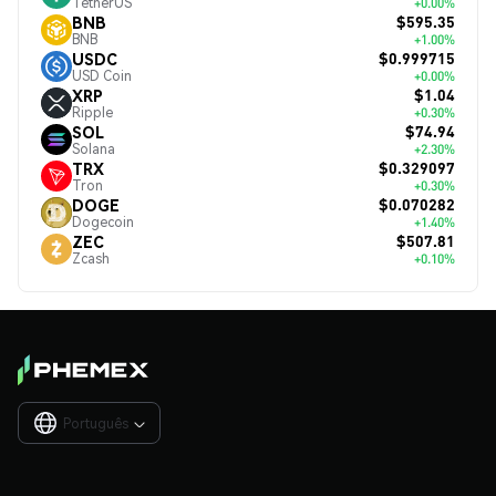
TetherUS
+0.00%
$595.35
BNB
BNB
+1.00%
$0.999715
USDC
USD Coin
+0.00%
$1.04
XRP
Ripple
+0.30%
$74.94
SOL
Solana
+2.30%
$0.329097
TRX
Tron
+0.30%
$0.070282
DOGE
Dogecoin
+1.40%
$507.81
ZEC
Zcash
+0.10%
Português
