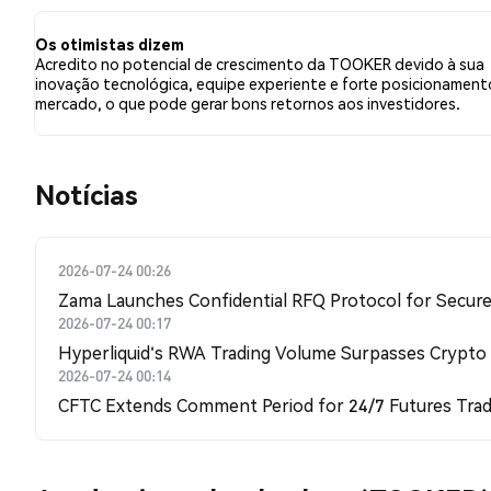
relação a TOOKER. Esses sentimentos são baseados em
Os otimistas dizem
Acredito no potencial de crescimento da TOOKER devido à sua
inovação tecnológica, equipe experiente e forte posicionament
mercado, o que pode gerar bons retornos aos investidores.
​​Notícias​​
2026-07-24 00:26
Zama Launches Confidential RFQ Protocol for Secure 
2026-07-24 00:17
Hyperliquid's RWA Trading Volume Surpasses Crypto
2026-07-24 00:14
CFTC Extends Comment Period for 24/7 Futures Trad