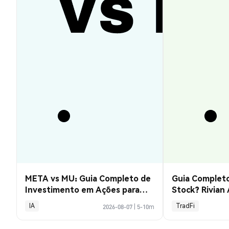
META vs MU: Guia Completo de
Guia Completo
Investimento em Ações para
Stock? Rivian
2026
Explicado
IA
TradFi
2026-08-07
|
5-10m