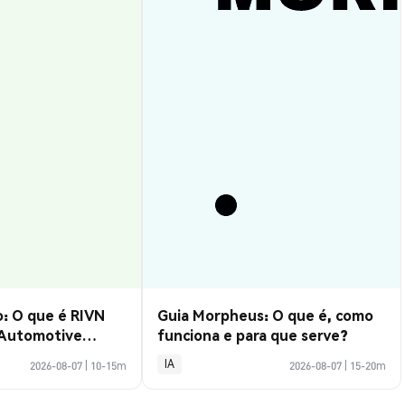
: O que é RIVN
Guia Morpheus: O que é, como
 Automotive
funciona e para que serve?
IA
2026-08-07
|
10-15m
2026-08-07
|
15-20m