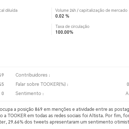
al diluída
Volume 24h / capitalização de mercado
0.02 %
Taxa de circulação
100.00%
69
Contribuidores :
45
Falar sobre TOOKER(%) :
0
Sentimento :
A
 ocupa a posição 869 em menções e atividade entre as posta
o a TOOKER em todas as redes sociais foi Altista. Por fim, f
tter, 29.66% dos tweets apresentaram um sentimento otimis
simista sobre TOOKER. 63.45% dos tweets foram neutros 