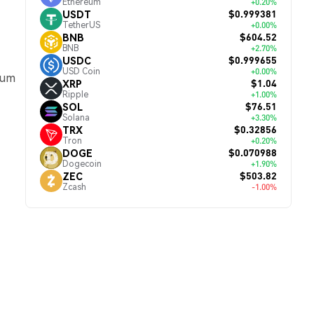
Ethereum
+0.20%
$0.999381
USDT
TetherUS
+0.00%
$604.52
BNB
BNB
+2.70%
$0.999655
USDC
USD Coin
+0.00%
 um
$1.04
XRP
Ripple
+1.00%
$76.51
SOL
Solana
+3.30%
$0.32856
TRX
Tron
+0.20%
$0.070988
DOGE
Dogecoin
+1.90%
$503.82
ZEC
Zcash
-1.00%