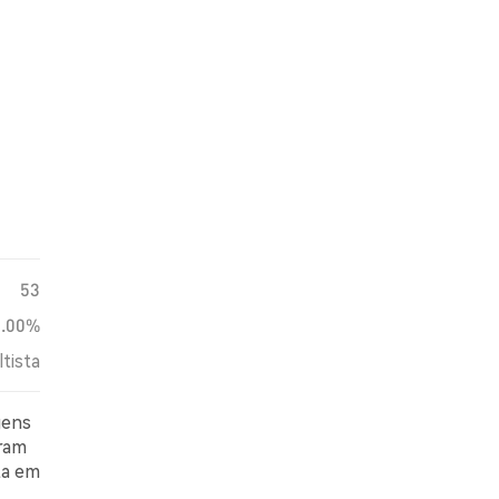
53
0.00%
ltista
gens
oram
ta em
em