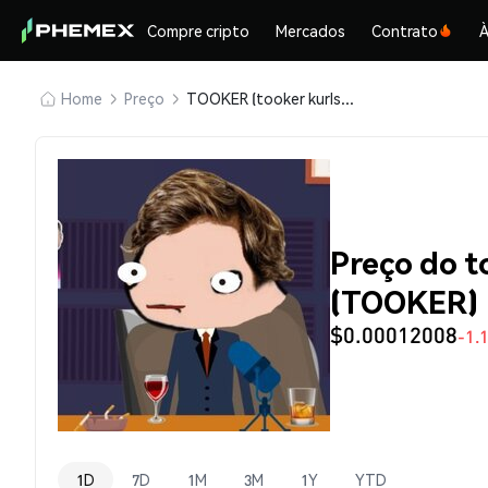
Compre cripto
Mercados
Contrato
À
Home
Preço
TOOKER (tooker kurlson)
Preço do t
(TOOKER)
$0.00012008
-1.
1D
7D
1M
3M
1Y
YTD