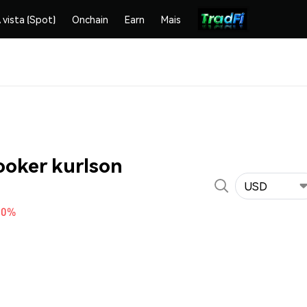
 vista (Spot)
Onchain
Earn
Mais
ooker kurlson
USD
10%