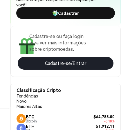
você!
Cadastrar
Cadastre-se ou faça login
para ver mais informações
sobre criptomoedas.
Cadastre-se/Entrar
Classificação Cripto
Tendências
Novo
Maiores Altas
$64,788.00
BTC
Bitcoin
-0.10%
$1,912.11
ETH