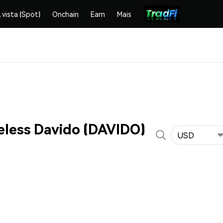
 vista (Spot)
Onchain
Earn
Mais
eless Davido (DAVIDO)
USD