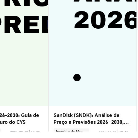
26-2030: Guia de
SanDisk (SNDK): Análise de
turo do CYS
Preço e Previsões 2026–2030,
Vale a Pena?
Insights de Mercado
2026-08-07
|
15-20m
2026-08-06
|
10-15m