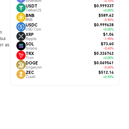
Ethereum
-0.10%
$0.999337
USDT
TetherUS
+0.00%
$589.62
BNB
BNB
-0.90%
$0.999628
USDC
USD Coin
+0.00%
m
$1.04
XRP
sui
Ripple
-1.90%
$73.60
SOL
er as
Solana
-0.40%
$0.326742
TRX
Tron
+0.00%
$0.069541
DOGE
Dogecoin
-0.60%
$512.14
ZEC
Zcash
+0.90%