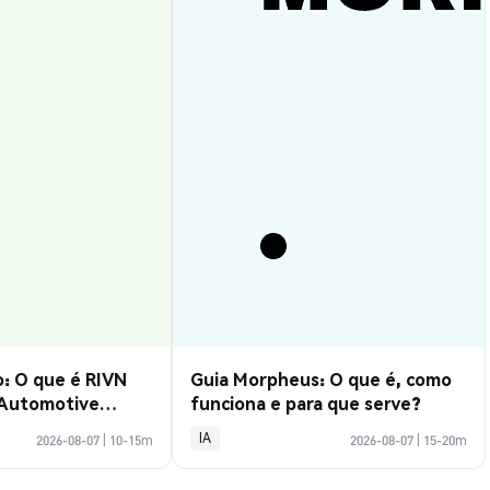
: O que é RIVN
Guia Morpheus: O que é, como
 Automotive
funciona e para que serve?
IA
2026-08-07
|
10-15m
2026-08-07
|
15-20m