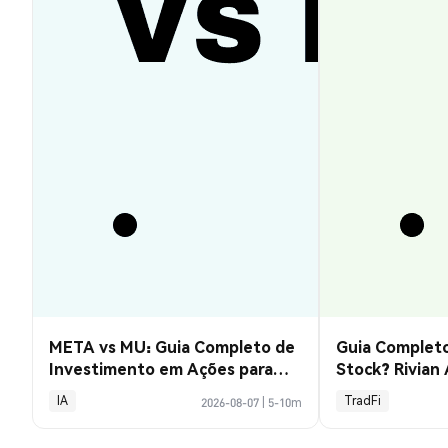
META vs MU: Guia Completo de
Guia Completo
Investimento em Ações para
Stock? Rivian
2026
Explicado
IA
TradFi
2026-08-07
|
5-10m