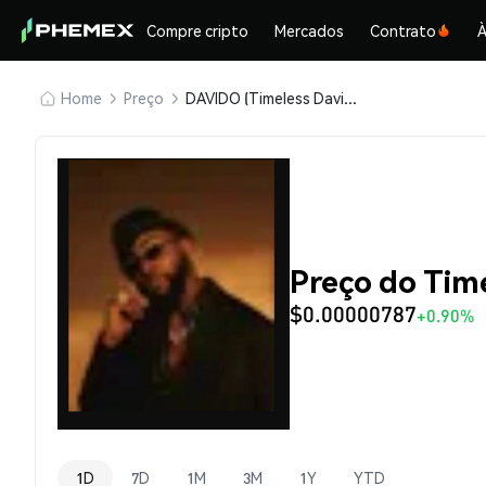
Compre cripto
Mercados
Contrato
À
Home
Preço
DAVIDO (Timeless Davido)
Preço do Tim
$0.00000787
+0.90%
1D
7D
1M
3M
1Y
YTD