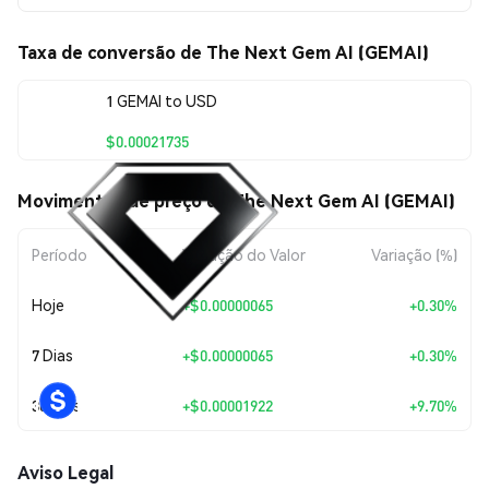
Taxa de conversão de The Next Gem AI (GEMAI)
1 GEMAI to USD
$0.00021735
Movimentos de preço de The Next Gem AI (GEMAI)
Período
Variação do Valor
Variação (%)
Hoje
+
$0.00000065
+0.30%
7 Dias
+
$0.00000065
+0.30%
30 Dias
+
$0.00001922
+9.70%
Aviso Legal