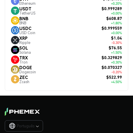
Ethereum
+0.20%
$0.999289
USDT
TetherUS
+0.00%
$608.87
BNB
BNB
+1.80%
$0.999559
USDC
USD Coin
+0.00%
$1.04
XRP
Ripple
-0.30%
$76.55
SOL
Solana
+1.50%
$0.329829
TRX
Tron
+0.30%
$0.070327
DOGE
Dogecoin
-0.20%
$522.99
ZEC
Zcash
+4.50%
Português
