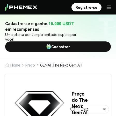
Registre-se
Cadastre-se e ganhe
15.000 USDT
em recompensas
Uma oferta por tempo limitado espera por
você!
Cadastrar
Home
Preço
GEMAI (The Next Gem AI)
Preço
do The
Next
USD
Gem AI