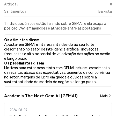
Artigos :
0
Sentimento :
Baixista
1 indivíduos únicos estão falando sobre GEMAI, e ela ocupa a
posição 5761 em menções e atividade entre as postagens
coletadas. Nas últimas 24 horas, o sentimento em relação a
GEMAI em todas as redes sociais foi Baixista. Por fim, foram
Os otimistas dizem
publicados 0 artigos de notícias sobre GEMAI. No Twitter, 0.00%
Apostar em GEMAI é interessante devido ao seu forte
dos tweets apresentaram um sentimento otimista em
crescimento no setor de inteligência artificial, inovações
comparação com 0.00% dos tweets com sentimento pessimista
frequentes e alto potencial de valorização das ações no médio
sobre GEMAI. 100.00% dos tweets foram neutros em relação a
e longo prazo.
GEMAI. Esses sentimentos são baseados em 1 tweets.
Os pessimistas dizem
Motivos para estar pessimista com GEMAI incluem: crescimento
de receitas abaixo das expectativas, aumento da concorrência
no setor, margens de lucro em queda e dúvidas sobre a
sustentabilidade do modelo de negócio a longo prazo.
Academia The Next Gem AI (GEMAI)
Mais
2026-08-09