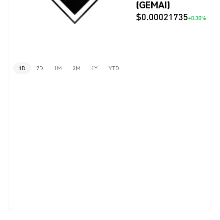
(GEMAI)
$0.00021735
+0.30%
1D
7D
1M
3M
1Y
YTD