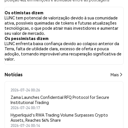
coletadas. Nas últimas 24 horas, o sentimento em relação a
LUNC em todas as redes sociais foi Altista. Por fim, foram
Os otimistas dizem
publicados 0 artigos de notícias sobre LUNC. No Twitter, 37.10%
LUNC tem potencial de valorização devido à sua comunidade
dos tweets apresentaram um sentimento otimista em
ativa, possíveis queimadas de tokens e futuras atualizações
comparação com 7.24% dos tweets com sentimento pessimista
tecnológicas, o que pode atrair mais investidores e aumentar
sobre LUNC. 55.65% dos tweets foram neutros em relação a
seu valor de mercado.
LUNC. Esses sentimentos são baseados em 566 tweets.
Os pessimistas dizem
LUNC enfrenta baixa confiança devido ao colapso anterior da
Terra, falta de utilidade clara, excesso de oferta e pouca
adoção, tornando improvável uma recuperação significativa de
valor.
​​Notícias​​
Mais
2026-07-24 00:26
Zama Launches Confidential RFQ Protocol for Secure
Institutional Trading
2026-07-24 00:17
Hyperliquid's RWA Trading Volume Surpasses Crypto
Assets, Reaches 54% Share
2026-07-24 00:14