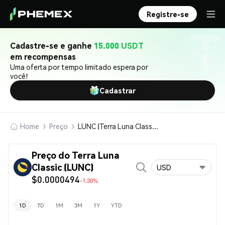
Registre-se
Cadastre-se e ganhe
15.000 USDT
em recompensas
Uma oferta por tempo limitado espera por
você!
Cadastrar
Home
Preço
LUNC (Terra Luna Classic)
Preço do Terra Luna
Classic (LUNC)
USD
$0.0000494
-1.30%
1D
7D
1M
3M
1Y
YTD