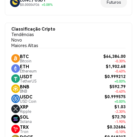
Futuros
$0.00004936
+0.08%
Classificação Cripto
Tendências
Novo
Maiores Altas
$64,384.00
BTC
Bitcoin
-0.30%
$1,902.68
ETH
Ethereum
-0.40%
$0.999212
USDT
TetherUS
+0.00%
$592.79
BNB
BNB
-0.40%
$0.999575
USDC
USD Coin
+0.00%
$1.03
XRP
Ripple
-2.30%
$72.70
SOL
Solana
-1.90%
$0.32684
TRX
Tron
-0.10%
$0.069217
DOGE