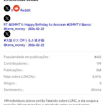
X
Reddit
RT @GMMTV: Happy Birthday to Avocean #GMMTV @avoc
@terra_money · 2026-02-22
#大阪ガス CMうるさ過ぎ😱
@terra_money · 2026-02-22
Popularidade em publicações :
#402
Contribuidores :
199
Publicações :
568
Falar sobre LUNC(%) :
0.01%
Artigos :
0
Sentimento :
Altista
199 indivíduos únicos estão falando sobre LUNC, e ela ocupa a
posição 402 em menções e atividade entre as postagens