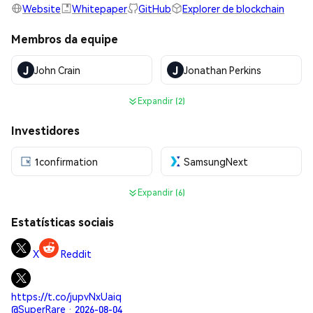
Website
Whitepaper
GitHub
Explorer de blockchain
Membros da equipe
J
J
John Crain
Jonathan Perkins
Expandir (2)
Investidores
1confirmation
SamsungNext
Expandir (6)
Estatísticas sociais
X
Reddit
https://t.co/jupvNxUaiq
@SuperRare · 2026-08-04