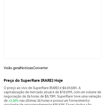
Visão geral
Notícias
Converter
Preço do SuperRare (RARE) Hoje
O preço ao vivo de SuperRare (RARE) é $0.012201. A
capitalização de mercado atual é de $10.01M, com um volume de
negociação de 24 horas de $5.73M. SuperRare teve uma variação
de
+3.20%
nas últimas 24 horas e possui um fornecimento
circulante de aproximadamente 820.51M. Esses dados são