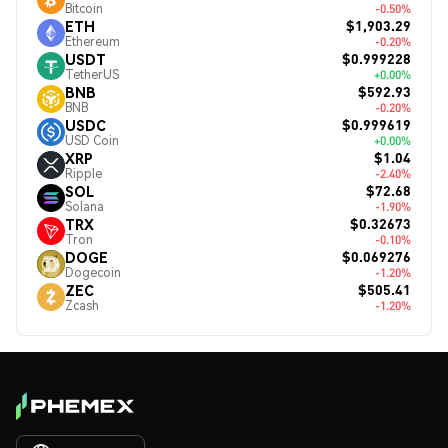
Bitcoin
-0.50%
$1,903.29
ETH
Ethereum
-0.20%
$0.999228
USDT
TetherUS
+0.00%
$592.93
BNB
BNB
-0.20%
$0.999619
USDC
USD Coin
+0.00%
$1.04
XRP
Ripple
-2.40%
$72.68
SOL
Solana
-1.90%
$0.32673
TRX
Tron
-0.10%
$0.069276
DOGE
Dogecoin
-1.20%
$505.41
ZEC
Zcash
-1.20%