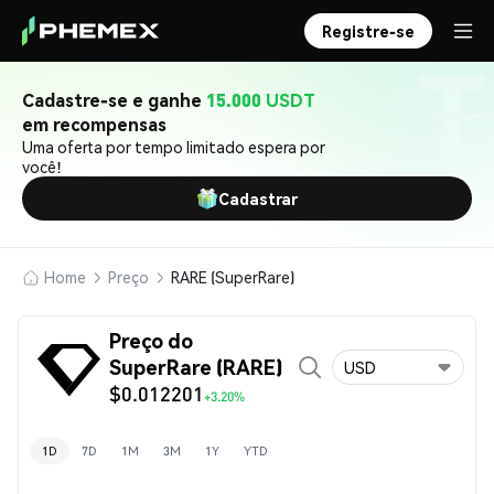
Registre-se
Cadastre-se e ganhe
15.000 USDT
em recompensas
Uma oferta por tempo limitado espera por
você!
Cadastrar
Home
Preço
RARE (SuperRare)
Preço do
SuperRare (RARE)
USD
$0.012201
+3.20%
1D
7D
1M
3M
1Y
YTD