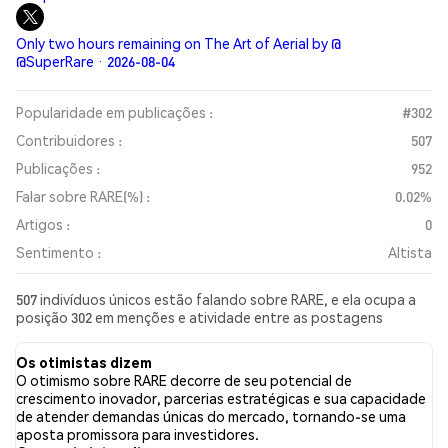
Only two hours remaining on The Art of Aerial by @
@SuperRare · 2026-08-04
Popularidade em publicações :
#302
Contribuidores :
507
Publicações :
952
Falar sobre RARE(%) :
0.02%
Artigos :
0
Sentimento :
Altista
507 indivíduos únicos estão falando sobre RARE, e ela ocupa a
posição 302 em menções e atividade entre as postagens
coletadas. Nas últimas 24 horas, o sentimento em relação a
RARE em todas as redes sociais foi Altista. Por fim, foram
Os otimistas dizem
publicados 0 artigos de notícias sobre RARE. No Twitter, 31.00%
O otimismo sobre RARE decorre de seu potencial de
dos tweets apresentaram um sentimento otimista em
crescimento inovador, parcerias estratégicas e sua capacidade
comparação com 5.13% dos tweets com sentimento pessimista
de atender demandas únicas do mercado, tornando-se uma
sobre RARE. 63.87% dos tweets foram neutros em relação a
aposta promissora para investidores.
RARE. Esses sentimentos são baseados em 858 tweets.