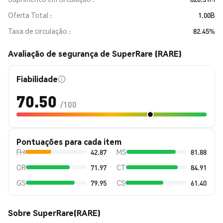
Oferta Total
1.00B
Taxa de circulação
82.45%
Avaliação de segurança de SuperRare (RARE)
Fiabilidade
70.50
/100
Pontuações para cada item
FH
42.87
MS
81.88
OR
71.97
CT
84.91
GS
79.95
CS
61.40
Sobre SuperRare(RARE)