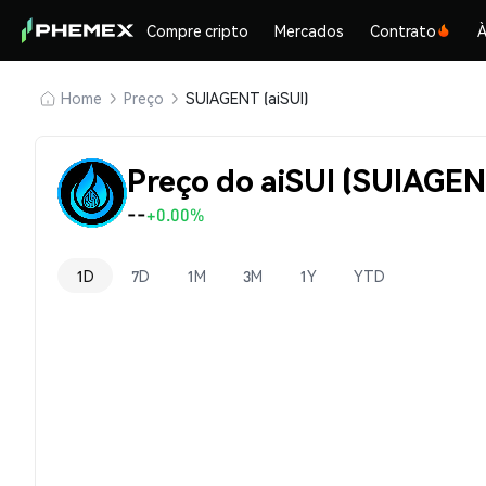
Compre cripto
Mercados
Contrato
À
Home
Preço
SUIAGENT (aiSUI)
Preço do aiSUI (SUIAGE
--
+0.00%
1D
7D
1M
3M
1Y
YTD