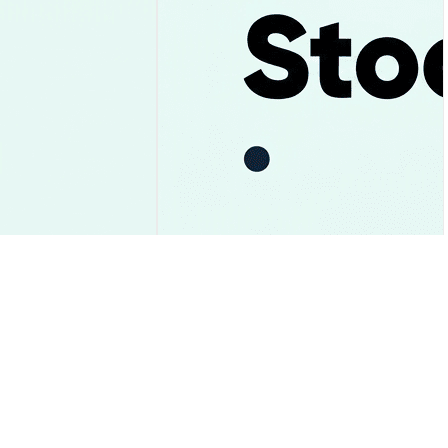
e: Suporte de
Uber: Previsão das Ações Após
ou? Veja Análise!
Recorde e R$10 Bi em Caixa
Insights de Mercado
2026-08-06
|
10-15m
2026-08-06
|
10-15m
ENT)