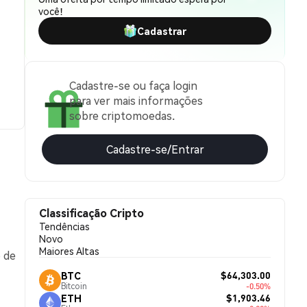
você!
Cadastrar
Cadastre-se ou faça login
para ver mais informações
sobre criptomoedas.
Cadastre-se/Entrar
Classificação Cripto
Tendências
Novo
Maiores Altas
o de
$64,303.00
BTC
Bitcoin
-0.50%
$1,903.46
ETH