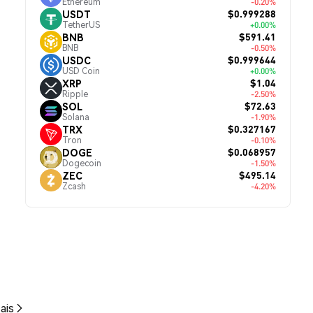
Ethereum
-0.20%
$0.999288
USDT
TetherUS
+0.00%
$591.41
BNB
BNB
-0.50%
$0.999644
USDC
USD Coin
+0.00%
$1.04
XRP
Ripple
-2.50%
$72.63
SOL
Solana
-1.90%
$0.327167
TRX
Tron
-0.10%
$0.068957
DOGE
Dogecoin
-1.50%
$495.14
ZEC
Zcash
-4.20%
ais