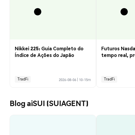
Nikkei 225: Guia Completo do
Futuros Nasda
Índice de Ações do Japão
tempo real, pr
negociação
TradFi
TradFi
2026-08-06
|
10-15m
Blog aiSUI (SUIAGENT)