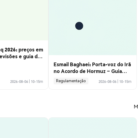
q 2026: preços em
evisões e guia de
Esmail Baghaei: Porta-voz do Irã
no Acordo de Hormuz – Guia
Completo
Regulamentação
2026-08-06
|
10-15m
2026-08-06
|
10-15m
M