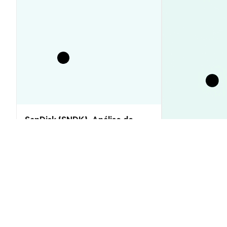
SanDisk (SNDK): Análise de
Preço e Previsões 2026–2030,
Vale a Pena?
Preço XRP Hoj
US$1,05 Quebr
Insights de Mercado
Insights de Mercado
2026-08-06
|
10-15m
Taxa de conversão de aiSUI (SUIAG