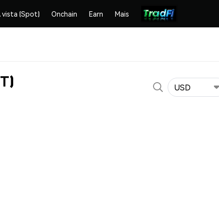
 vista (Spot)
Onchain
Earn
Mais
NT)
USD